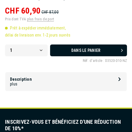
CHF 60,90
CHF 87,00
Prix dont TVA
plus frais de port
Prêt à expédier immédiatement,
délai de livraison env. 1-2 jours ouvrés
DANS LE PANIER
Réf. d'article :
D3520-D10-NZ
Description
plus
INSCRIVEZ-VOUS ET BÉNÉFICIEZ D'UNE RÉDUCTION
DE 10%*