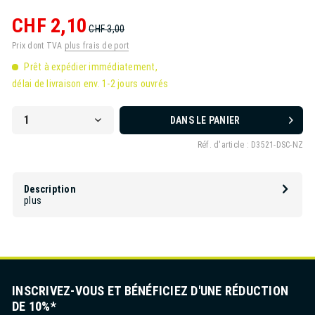
CHF 2,10
CHF 3,00
Prix dont TVA
plus frais de port
Prêt à expédier immédiatement,
délai de livraison env. 1-2 jours ouvrés
DANS LE PANIER
Réf. d'article :
D3521-DSC-NZ
Description
plus
INSCRIVEZ-VOUS ET BÉNÉFICIEZ D'UNE RÉDUCTION
DE 10%*