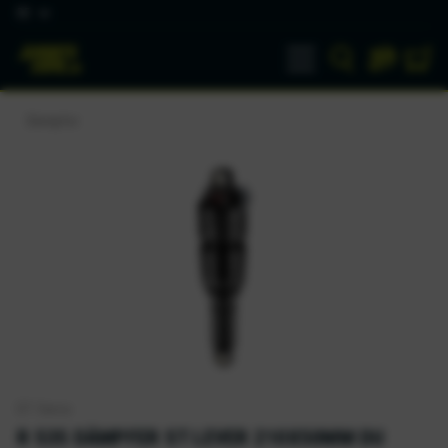
DE
Dämpfer
DT Swiss
R 535 DÄMPFER ST LEVER 210X50MM DU