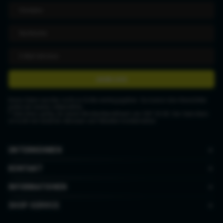
ANMELDEN
Deine Daten werden nicht an Dritte weitergegeben. Du kannst den Newsletter
jederzeit wieder abbestellen.
* Gutschein gültig ab einem Mindestbestellwert von CHF 50.00. Der Gutschein
ist nicht mit anderen Aktionen und Rabatten kombinierbar.
UNTERNEHMEN
KONTAKT
INFORMATIONEN
SHOP SERVICE