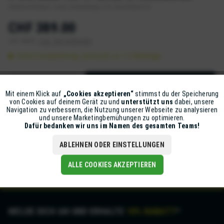
Standard Mount, Lever, Einbaulänge 210, Hub 50mm DU
CHF 389.00
inkl. MwSt.
zzgl. Versandkosten
Sofort versandfertig, Lieferzeit ca. 1-2 Werktage
IN DEN
WARENKORB
Mit einem Klick auf
„Cookies akzeptieren“
stimmst du der Speicherung
Aktiv
Funktionale
Artikel-Nr.:
302-016-541283
von Cookies auf deinem Gerät zu und
unterstützt uns
dabei, unsere
Navigation zu verbessern, die Nutzung unserer Webseite zu analysieren
und unsere Marketingbemühungen zu optimieren.
Inaktiv
Marketing
Dafür bedanken wir uns im Namen des gesamten Teams!
Beschreibung
Der R 535 All Mountain-Dämpfer wurde an den Luftkammern
ABLEHNEN ODER EINSTELLUNGEN
verändert; durch die Verschiebung des...
mehr
Inaktiv
Tracking
ALLE COOKIES AKZEPTIEREN
MELDE DICH AN UND ERHALTE
10% RABATT
*