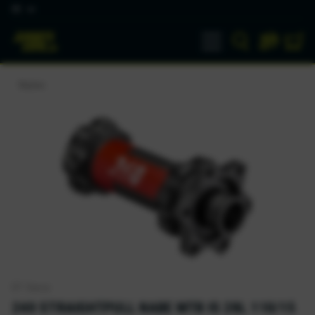
DE
Naben
DT Swiss
240 STRAIGHTPULL NABE MTB IS 28L 110/15