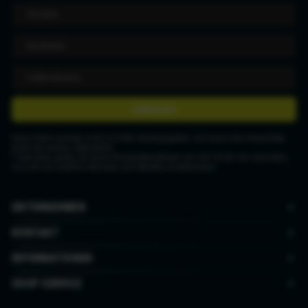
ANMELDEN
Deine Daten werden nicht an Dritte weitergegeben. Du kannst den Newsletter
jederzeit wieder abbestellen.
* Gutschein gültig ab einem Mindestbestellwert von CHF 50.00. Der Gutschein
ist nicht mit anderen Aktionen und Rabatten kombinierbar.
UNTERNEHMEN
KONTAKT
INFORMATIONEN
SHOP SERVICE