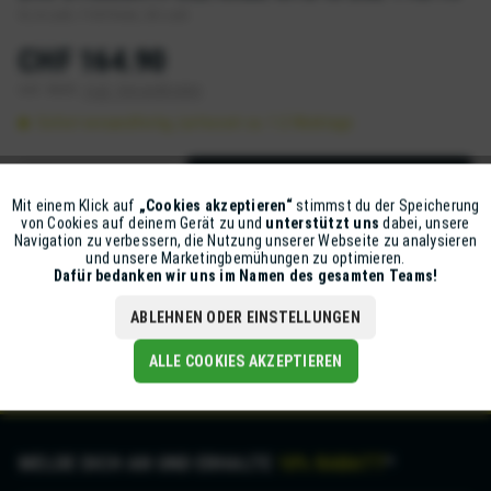
IS, 6-Loch, 110/15mm, 28 Loch
CHF 164.90
inkl. MwSt.
zzgl. Versandkosten
Sofort versandfertig, Lieferzeit ca. 1-2 Werktage
IN DEN
WARENKORB
Mit einem Klick auf
„Cookies akzeptieren“
stimmst du der Speicherung
Aktiv
Funktionale
Artikel-Nr.:
331-016-14928-V28
von Cookies auf deinem Gerät zu und
unterstützt uns
dabei, unsere
Navigation zu verbessern, die Nutzung unserer Webseite zu analysieren
und unsere Marketingbemühungen zu optimieren.
Inaktiv
Marketing
Dafür bedanken wir uns im Namen des gesamten Teams!
Beschreibung
240 - Die Zahl, auf die du dich verlassen kannst: die 240 mit
ABLEHNEN ODER EINSTELLUNGEN
Ratchet EXP und Ratchet DEG....
mehr
Inaktiv
Tracking
ALLE COOKIES AKZEPTIEREN
MELDE DICH AN UND ERHALTE
10% RABATT
*