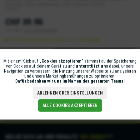
Achslänge 163mm, Gewindelänge 13mm, Aluminium, Gewinde
M12x1.5
CHF 39.90
inkl. MwSt.
zzgl. Versandkosten
Sofort versandfertig, Lieferzeit ca. 1-2 Werktage
IN DEN
WARENKORB
Mit einem Klick auf
„Cookies akzeptieren“
stimmst du der Speicherung
Aktiv
Funktionale
von Cookies auf deinem Gerät zu und
unterstützt uns
dabei, unsere
Artikel-Nr.:
331-016-1459
Navigation zu verbessern, die Nutzung unserer Webseite zu analysieren
und unsere Marketingbemühungen zu optimieren.
Inaktiv
Marketing
Dafür bedanken wir uns im Namen des gesamten Teams!
Beschreibung
12 mm - Schnell, sicher und steif – das RWS Achssystem. Wenn
ABLEHNEN ODER EINSTELLUNGEN
es darum geht, ein Laufrad schnell...
mehr
Inaktiv
Tracking
ALLE COOKIES AKZEPTIEREN
MELDE DICH AN UND ERHALTE
10% RABATT
*