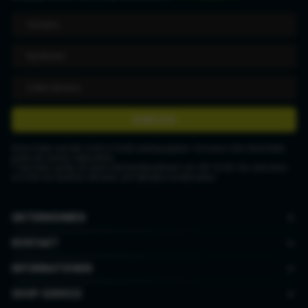
ANMELDEN
Deine Daten werden nicht an Dritte weitergegeben. Du kannst den Newsletter
jederzeit wieder abbestellen.
* Gutschein gültig ab einem Mindestbestellwert von CHF 50.00. Der Gutschein
ist nicht mit anderen Aktionen und Rabatten kombinierbar.
UNTERNEHMEN
KONTAKT
INFORMATIONEN
SHOP SERVICE