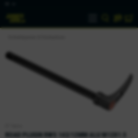
DE
Schnellspanner & Steckachsen
DT Swiss
ROAD PLUGIN RWS 142/12MM ALU M12X1.5