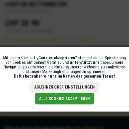
LIGHT-ER KETTENNIETER
für 8- bis 12-fach Ketten, braun
CHF 22.90
inkl. MwSt.
zzgl. Versandkosten
Sofort versandfertig, Lieferzeit ca. 1-2 Werktage
IN DEN
WARENKORB
Mit einem Klick auf
„Cookies akzeptieren“
stimmst du der Speicherung
Aktiv
Funktionale
von Cookies auf deinem Gerät zu und
unterstützt uns
dabei, unsere
Artikel-Nr.:
491-073-4410-808
Navigation zu verbessern, die Nutzung unserer Webseite zu analysieren
und unsere Marketingbemühungen zu optimieren.
Inaktiv
Marketing
Dafür bedanken wir uns im Namen des gesamten Teams!
Beschreibung
ABLEHNEN ODER EINSTELLUNGEN
Der Light-Er ist ein kompakter und präziser Kettennieter für
Arbeiten an der Fahrradkette....
mehr
Inaktiv
Tracking
ALLE COOKIES AKZEPTIEREN
MELDE DICH AN UND ERHALTE
10% RABATT
*