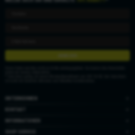
ANMELDEN
Deine Daten werden nicht an Dritte weitergegeben. Du kannst den Newsletter
jederzeit wieder abbestellen.
* Gutschein gültig ab einem Mindestbestellwert von CHF 50.00. Der Gutschein
ist nicht mit anderen Aktionen und Rabatten kombinierbar.
UNTERNEHMEN
KONTAKT
INFORMATIONEN
SHOP SERVICE