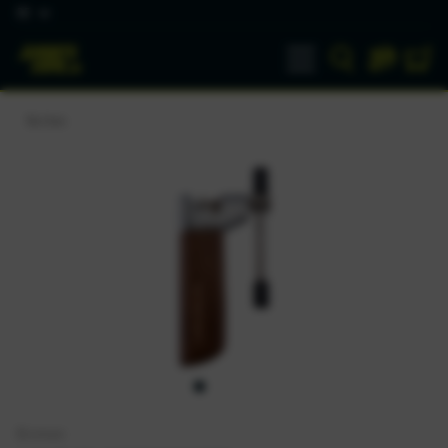
DE
Ketten
Birzman