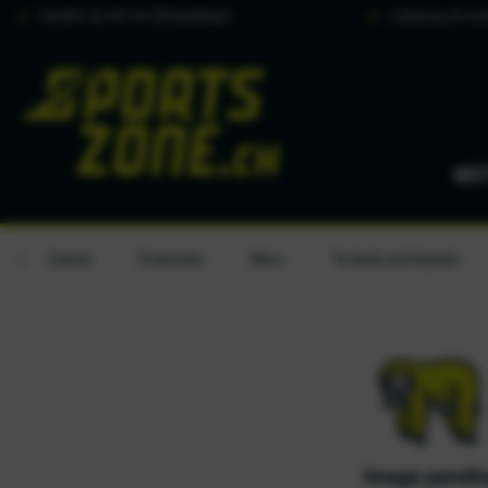
Portofrei ab CHF 50.00 Bestellwert
Lieferung am näc
MO
Zurück
Startseite
Moto
Technik und Gepäck
/
/
/
/