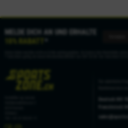
MELDE DICH AN UND ERHALTE
10% RABATT
*
Deine Daten werden nicht an Dritte weitergegeben. Du kannst den Newsletter jederz
* Gutschein gültig ab einem Mindestbestellwert von CHF 50.00. Der Gutschein ist n
Für sämtliche Fra
Kundenservice zu
hostettler ag sursee
Deutsch 041 9
Haldenmattstrasse 3
Französisch 0
6210 Sursee
Schweiz
sales@sports
Tel. +41 41 926 61 11