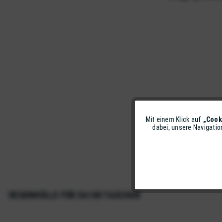
Mit einem Klick auf
„Cook
Funktionale
dabei, unsere Navigati
Marketing
Tracking
REGENHÜLLE FÜR EA100 TASCHEN