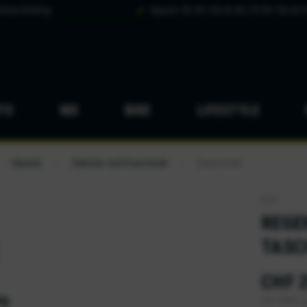
hsten Werktag
Support: DE 041 926 65 88 | FR 041 926 65 8
TO
MX
BIKE
LIFESTYLE
Gepäck
Zubehör und Ersatzteile
Ersatzteile
/
/
GIVI
REGE
TASC
CHF 2
inkl. MwSt.
z