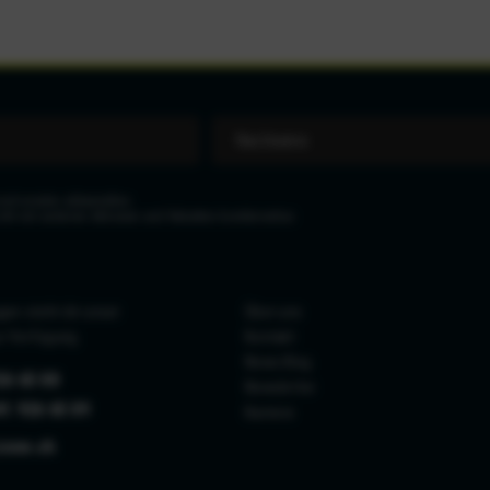
eit wieder abbestellen.
icht mit anderen Aktionen und Rabatten kombinierbar.
gen steht dir unser
Über uns
r Verfügung.
Kontakt
News Blog
26 65 88
Newsletter
41 926 65 89
Karriere
zone.ch