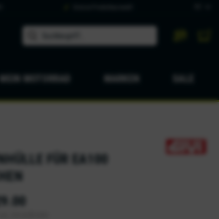
DE
9
Grosse Produktauswahl
MEIN MOTORRAD
MARKEN
SALE
NHÜLLE FÜR EA100
HEN
9.00
zgl. Versandkosten