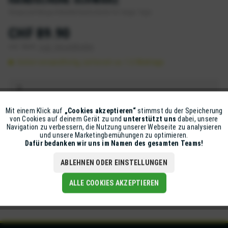
Strapazierfähige Allwetterhandschuhe für lange Tage.
CHF 89.90
inkl. MwSt.
zzgl. Versandkosten
Sofort versandfertig, Lieferzeit ca. 1-2 Werktage
Mit einem Klick auf
„Cookies akzeptieren“
stimmst du der Speicherung
Aktiv
Funktionale
IN DEN
WARENKORB
von Cookies auf deinem Gerät zu und
unterstützt uns
dabei, unsere
Navigation zu verbessern, die Nutzung unserer Webseite zu analysieren
Artikel-Nr.:
X4-112405-003-S
und unsere Marketingbemühungen zu optimieren.
Inaktiv
Marketing
Dafür bedanken wir uns im Namen des gesamten Teams!
ABLEHNEN ODER EINSTELLUNGEN
Beschreibung
Obermaterial aus 450D X-Stretch-Gewebe und Leder solto-TEX®
Inaktiv
Tracking
Membrane (Z-Liner)...
mehr
ALLE COOKIES AKZEPTIEREN