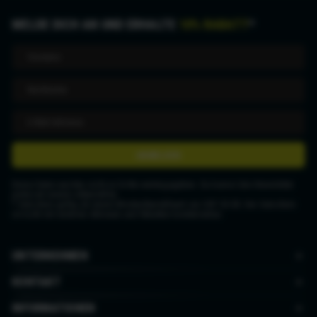
MELDE DICH AN UND ERHALTE
10% RABATT
*
ANMELDEN
Deine Daten werden nicht an Dritte weitergegeben. Du kannst den Newsletter
jederzeit wieder abbestellen.
* Gutschein gültig ab einem Mindestbestellwert von CHF 50.00. Der Gutschein
ist nicht mit anderen Aktionen und Rabatten kombinierbar.
UNTERNEHMEN
KONTAKT
INFORMATIONEN