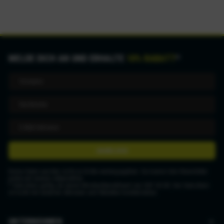
MELDE DICH AN UND ERHALTE
10% RABATT
*
ANMELDEN
Deine Daten werden nicht an Dritte weitergegeben. Du kannst den Newsletter
jederzeit wieder abbestellen.
* Gutschein gültig ab einem Mindestbestellwert von CHF 50.00. Der Gutschein
ist nicht mit anderen Aktionen und Rabatten kombinierbar.
UNTERNEHMEN