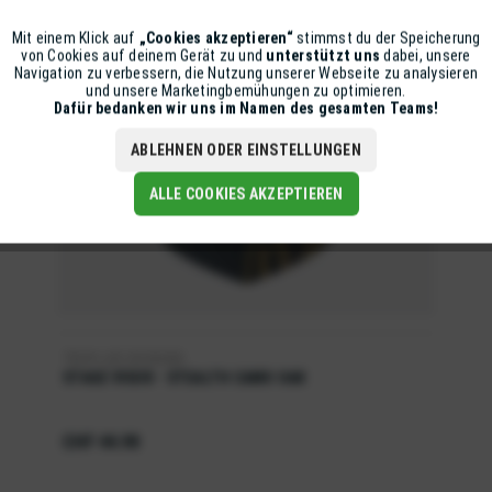
Mit einem Klick auf
„Cookies akzeptieren“
stimmst du der Speicherung
Aktiv
Funktionale
von Cookies auf deinem Gerät zu und
unterstützt uns
dabei, unsere
Navigation zu verbessern, die Nutzung unserer Webseite zu analysieren
und unsere Marketingbemühungen zu optimieren.
Inaktiv
Marketing
Dafür bedanken wir uns im Namen des gesamten Teams!
ABLEHNEN ODER EINSTELLUNGEN
Inaktiv
Tracking
ALLE COOKIES AKZEPTIEREN
TROY LEE DESIGNS
STAGE VISOR - STEALTH CAMO OAK
CHF 44.90