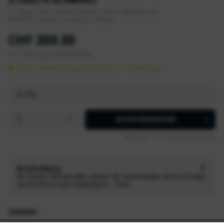
Der Stage Helm kombiniert leichten Schutz, Belüftung und
Mips® für maximale Leistung im Enduro.
CHF 300.00
inkl. MwSt.
zzgl. Versandkosten
Sofort versandfertig, Lieferzeit ca. 1-2 Werktage
IN DEN
WARENKORB
Artikel-Nr.:
TLD-115437-003-XL/2XL
Beschreibung
Wo Enduro-Rennen alles andere als vorhersehbar sind, ist Stage
der leichteste und vielseitigste...
mehr
Zubehör