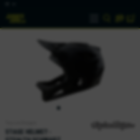
DE
Troy Lee Designs
STAGE HELMET -
STEALTH SCHWARZ