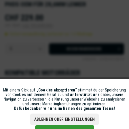
PHDS OEM FÜR 28,6MM LENKER
CHF 229.00
inkl. MwSt.
zzgl. Versandkosten
Sofort versandfertig, Lieferzeit ca. 1-2 Werktage
IN DEN
WARENKORB
Artikel-Nr.:
D7000-50100018
KOMPATIBLE MOTORRÄDER
KTM 125 SX 2T 2016-2016
KTM 125 SX 2T 2017-2017
Mit einem Klick auf
„Cookies akzeptieren“
stimmst du der Speicherung
Aktiv
Funktionale
von Cookies auf deinem Gerät zu und
unterstützt uns
dabei, unsere
KTM 125 SX 2T 2018-2018
KTM 125 SX 2T 2019-2019
Navigation zu verbessern, die Nutzung unserer Webseite zu analysieren
und unsere Marketingbemühungen zu optimieren.
Inaktiv
Marketing
Dafür bedanken wir uns im Namen des gesamten Teams!
KTM 125 SX 2T 2020-2020
ABLEHNEN ODER EINSTELLUNGEN
Alle Anzeigen
Inaktiv
Tracking