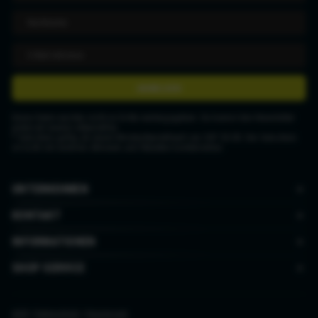
ANMELDEN
Deine Daten werden nicht an Dritte weitergegeben. Du kannst den Newsletter
jederzeit wieder abbestellen.
* Gutschein gültig ab einem Mindestbestellwert von CHF 50.00. Der Gutschein
ist nicht mit anderen Aktionen und Rabatten kombinierbar.
UNTERNEHMEN
KONTAKT
INFORMATIONEN
SHOP SERVICE
AGB
|
Datenschutz
|
Impressum