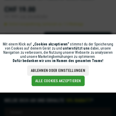
CHF 19.00
inkl. MwSt.
zzgl. Versandkosten
Sofort versandfertig, Lieferzeit ca. 1-2 Werktage
IN DEN
WARENKORB
Mit einem Klick auf
„Cookies akzeptieren“
stimmst du der Speicherung
Aktiv
Funktionale
Artikel-Nr.:
D7000-50400021
von Cookies auf deinem Gerät zu und
unterstützt uns
dabei, unsere
Navigation zu verbessern, die Nutzung unserer Webseite zu analysieren
und unsere Marketingbemühungen zu optimieren.
Inaktiv
Marketing
Dafür bedanken wir uns im Namen des gesamten Teams!
Beschreibung
mehr
ABLEHNEN ODER EINSTELLUNGEN
Inaktiv
Tracking
ALLE COOKIES AKZEPTIEREN
MELDE DICH AN UND ERHALTE
10% RABATT
*