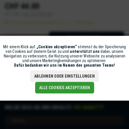
CHF 44.00
inkl. MwSt.
zzgl. Versandkosten
Sofort versandfertig, Lieferzeit ca. 1-2 Werktage
IN DEN
WARENKORB
Mit einem Klick auf
„Cookies akzeptieren“
stimmst du der Speicherung
Aktiv
Funktionale
Artikel-Nr.:
Z80-20KIT48204001N
von Cookies auf deinem Gerät zu und
unterstützt uns
dabei, unsere
Navigation zu verbessern, die Nutzung unserer Webseite zu analysieren
und unsere Marketingbemühungen zu optimieren.
Inaktiv
Marketing
Dafür bedanken wir uns im Namen des gesamten Teams!
Beschreibung
mehr
ABLEHNEN ODER EINSTELLUNGEN
Inaktiv
Tracking
ALLE COOKIES AKZEPTIEREN
MELDE DICH AN UND ERHALTE
10% RABATT
*