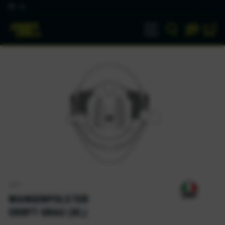
DE
AGV
WANGENPOLSTER
ORBYT GRAU (XL)