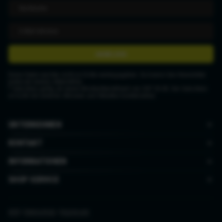
ANMELDEN
Deine Daten werden nicht an Dritte weitergegeben. Du kannst den Newsletter
jederzeit wieder abbestellen.
* Gutschein gültig ab einem Mindestbestellwert von CHF 50.00. Der Gutschein
ist nicht mit anderen Aktionen und Rabatten kombinierbar.
UNTERNEHMEN
KONTAKT
INFORMATIONEN
SHOP SERVICE
AGB
|
Datenschutz
|
Impressum