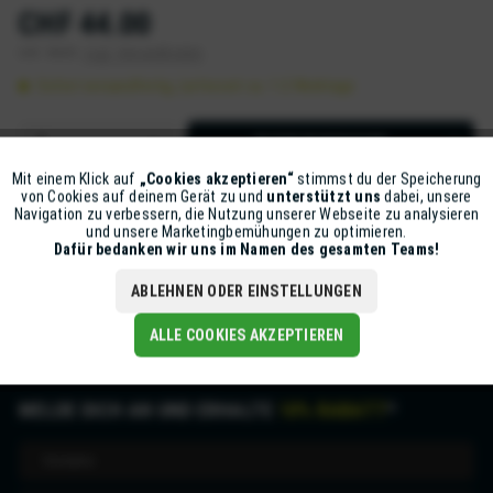
CHF 44.00
inkl. MwSt.
zzgl. Versandkosten
Sofort versandfertig, Lieferzeit ca. 1-2 Werktage
IN DEN
WARENKORB
Mit einem Klick auf
„Cookies akzeptieren“
stimmst du der Speicherung
Aktiv
Funktionale
Artikel-Nr.:
Z80-20KIT48202001N
von Cookies auf deinem Gerät zu und
unterstützt uns
dabei, unsere
Navigation zu verbessern, die Nutzung unserer Webseite zu analysieren
und unsere Marketingbemühungen zu optimieren.
Inaktiv
Marketing
Dafür bedanken wir uns im Namen des gesamten Teams!
Beschreibung
mehr
ABLEHNEN ODER EINSTELLUNGEN
Inaktiv
Tracking
ALLE COOKIES AKZEPTIEREN
MELDE DICH AN UND ERHALTE
10% RABATT
*