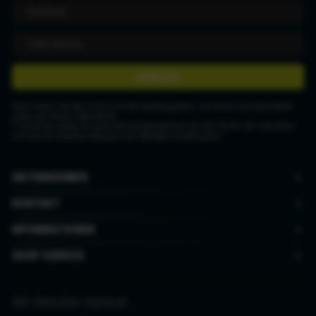
ANMELDEN
Deine Daten werden nicht an Dritte weitergegeben. Du kannst den Newsletter
jederzeit wieder abbestellen.
* Gutschein gültig ab einem Mindestbestellwert von CHF 50.00. Der Gutschein
ist nicht mit anderen Aktionen und Rabatten kombinierbar.
UNTERNEHMEN
KONTAKT
INFORMATIONEN
SHOP SERVICE
AGB
|
Datenschutz
|
Impressum