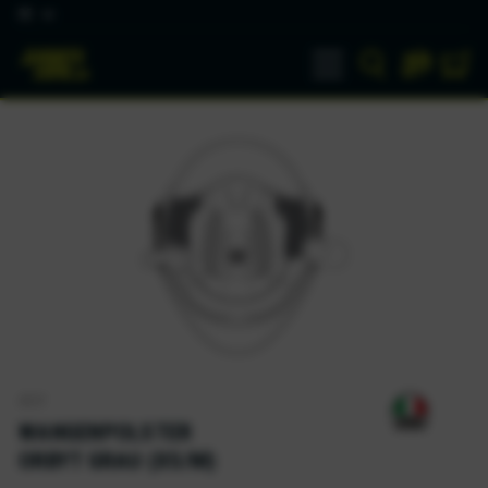
DE
AGV
WANGENPOLSTER
ORBYT GRAU (XS/M)