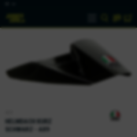
DE
AGV
HELMDACH KURZ
SCHWARZ - AX9