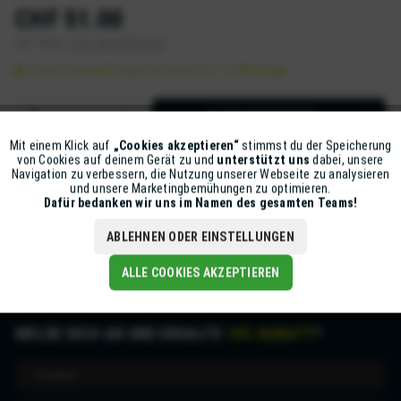
CHF 51.00
inkl. MwSt.
zzgl. Versandkosten
Sofort versandfertig, Lieferzeit ca. 1-2 Werktage
IN DEN
WARENKORB
Mit einem Klick auf
„Cookies akzeptieren“
stimmst du der Speicherung
Aktiv
Funktionale
Artikel-Nr.:
Z80-20KIT76331005N
von Cookies auf deinem Gerät zu und
unterstützt uns
dabei, unsere
Navigation zu verbessern, die Nutzung unserer Webseite zu analysieren
und unsere Marketingbemühungen zu optimieren.
Inaktiv
Marketing
Dafür bedanken wir uns im Namen des gesamten Teams!
Beschreibung
mehr
ABLEHNEN ODER EINSTELLUNGEN
Inaktiv
Tracking
ALLE COOKIES AKZEPTIEREN
MELDE DICH AN UND ERHALTE
10% RABATT
*