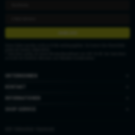
ANMELDEN
Deine Daten werden nicht an Dritte weitergegeben. Du kannst den Newsletter
jederzeit wieder abbestellen.
* Gutschein gültig ab einem Mindestbestellwert von CHF 50.00. Der Gutschein
ist nicht mit anderen Aktionen und Rabatten kombinierbar.
UNTERNEHMEN
KONTAKT
INFORMATIONEN
SHOP SERVICE
AGB
|
Datenschutz
|
Impressum