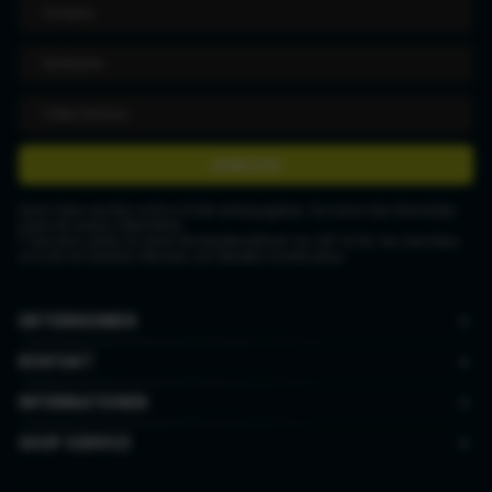
ANMELDEN
Deine Daten werden nicht an Dritte weitergegeben. Du kannst den Newsletter
jederzeit wieder abbestellen.
* Gutschein gültig ab einem Mindestbestellwert von CHF 50.00. Der Gutschein
ist nicht mit anderen Aktionen und Rabatten kombinierbar.
UNTERNEHMEN
KONTAKT
INFORMATIONEN
SHOP SERVICE