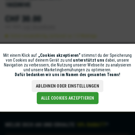
18EDRIVE
CHF 30.00
inkl. MwSt.
zzgl. Versandkosten
Sofort versandfertig, Lieferzeit ca. 1-2 Werktage
IN DEN
WARENKORB
Mit einem Klick auf
„Cookies akzeptieren“
stimmst du der Speicherung
Aktiv
Funktionale
von Cookies auf deinem Gerät zu und
unterstützt uns
dabei, unsere
Artikel-Nr.:
D700-218031
Navigation zu verbessern, die Nutzung unserer Webseite zu analysieren
und unsere Marketingbemühungen zu optimieren.
Inaktiv
Marketing
Dafür bedanken wir uns im Namen des gesamten Teams!
Beschreibung
mehr
ABLEHNEN ODER EINSTELLUNGEN
Inaktiv
Tracking
ALLE COOKIES AKZEPTIEREN
MELDE DICH AN UND ERHALTE
10% RABATT
*