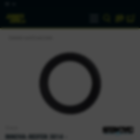
DE
Zubehör und Ersatzteile
Stacyc
INNOVA-REIFEN 3014 -