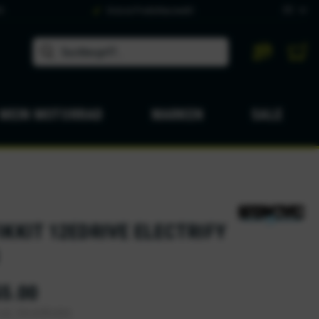
DE
9
Grosse Produktauswahl
MEIN MOTORRAD
MARKEN
SALE
IKKIT 12EDRIVE ELECTRIFY
5.00
zgl. Versandkosten