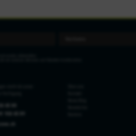
eit wieder abbestellen.
icht mit anderen Aktionen und Rabatten kombinierbar.
gen steht dir unser
Über uns
r Verfügung.
Kontakt
News Blog
26 65 88
Newsletter
41 926 65 89
Karriere
zone.ch