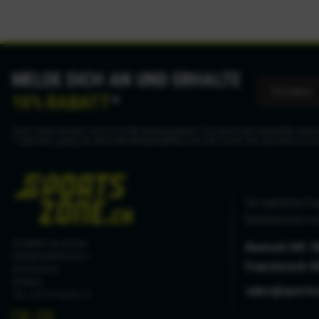
MELDE DICH AN UND ERHALTE
10% RABATT
*
Deine Daten werden nicht an Dritte weitergegeben. Du kannst den Newsletter jederz
* Gutschein gültig ab einem Mindestbestellwert von CHF 50.00. Der Gutschein ist n
Für sämtliche Fra
Kundenservice zu
hostettler ag sursee
Deutsch 041 9
Haldenmattstrasse 3
Französisch 0
6210 Sursee
Schweiz
sales@sports
Tel. +41 41 926 61 11