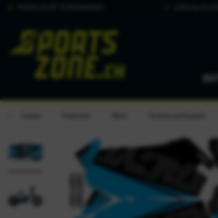
Portofrei ab CHF 50.00 Bestellwert
Lieferung am näc
MO
Zurück
Startseite
Moto
Technik und Gepäck
/
/
/
/