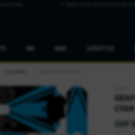
hsten Werktag
Support: DE 041 926 65 88 | FR 041 926 65 8
TO
MX
BIKE
LIFESTYLE
E-Laufräder
Zubehör und Ersatzteile
/
Stacyc
GRAF
CYAN
CHF 5
inkl. MwSt.
z