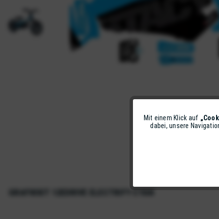
Mit einem Klick auf
„Cook
Funktionale
dabei, unsere Navigati
Marketing
Tracking
GRAFIKKIT 12EDRIVE ELECTRIFY CYAN