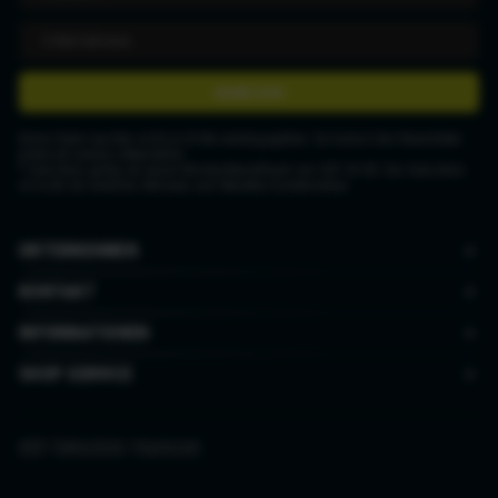
ANMELDEN
Deine Daten werden nicht an Dritte weitergegeben. Du kannst den Newsletter
jederzeit wieder abbestellen.
* Gutschein gültig ab einem Mindestbestellwert von CHF 50.00. Der Gutschein
ist nicht mit anderen Aktionen und Rabatten kombinierbar.
UNTERNEHMEN
KONTAKT
INFORMATIONEN
SHOP SERVICE
AGB
|
Datenschutz
|
Impressum