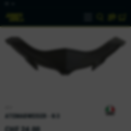
DE
AGV
ATEMABWEISER - K-3
CHF 24.00