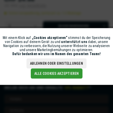
inkl. MwSt.
zzgl. Versandkosten
Sofort versandfertig, Lieferzeit ca. 1-2 Werktage
IN DEN
WARENKORB
Artikel-Nr.:
Z80-20KIT03104999N
Mit einem Klick auf
„Cookies akzeptieren“
stimmst du der Speicherung
Aktiv
Funktionale
von Cookies auf deinem Gerät zu und
unterstützt uns
dabei, unsere
Navigation zu verbessern, die Nutzung unserer Webseite zu analysieren
und unsere Marketingbemühungen zu optimieren.
Beschreibung
Inaktiv
Marketing
Dafür bedanken wir uns im Namen des gesamten Teams!
mehr
ABLEHNEN ODER EINSTELLUNGEN
Inaktiv
Tracking
ALLE COOKIES AKZEPTIEREN
MELDE DICH AN UND ERHALTE
10% RABATT
*