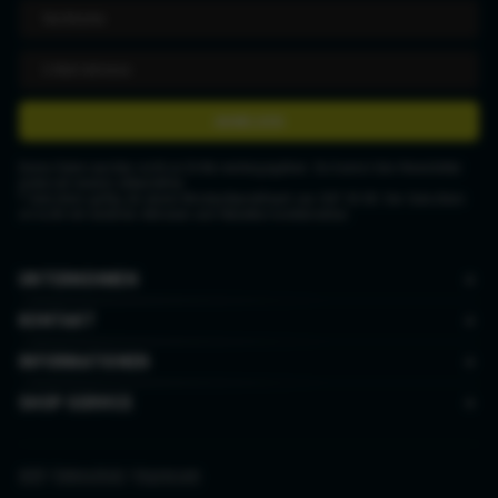
ANMELDEN
Deine Daten werden nicht an Dritte weitergegeben. Du kannst den Newsletter
jederzeit wieder abbestellen.
* Gutschein gültig ab einem Mindestbestellwert von CHF 50.00. Der Gutschein
ist nicht mit anderen Aktionen und Rabatten kombinierbar.
UNTERNEHMEN
KONTAKT
INFORMATIONEN
SHOP SERVICE
AGB
|
Datenschutz
|
Impressum