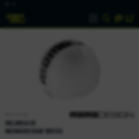
DE
Momodesign
HELMSACK
MOMODESIGN WEISS