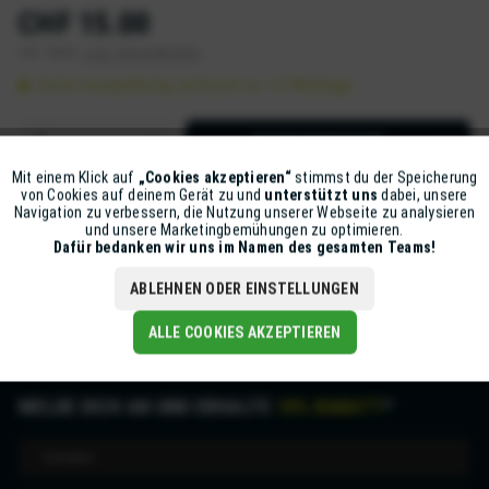
CHF 15.00
inkl. MwSt.
zzgl. Versandkosten
Sofort versandfertig, Lieferzeit ca. 1-2 Werktage
IN DEN
WARENKORB
Mit einem Klick auf
„Cookies akzeptieren“
stimmst du der Speicherung
Aktiv
Funktionale
Artikel-Nr.:
F520-2018500131601N
von Cookies auf deinem Gerät zu und
unterstützt uns
dabei, unsere
Navigation zu verbessern, die Nutzung unserer Webseite zu analysieren
und unsere Marketingbemühungen zu optimieren.
Inaktiv
Marketing
Dafür bedanken wir uns im Namen des gesamten Teams!
Beschreibung
mehr
ABLEHNEN ODER EINSTELLUNGEN
Inaktiv
Tracking
ALLE COOKIES AKZEPTIEREN
MELDE DICH AN UND ERHALTE
10% RABATT
*