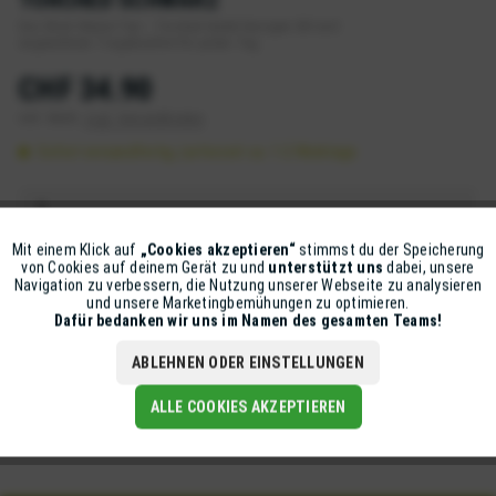
Das Short Sleeve Tee – Torched bietet lässigen Stil und
angenehmen Tragekomfort für jeden Tag.
CHF 34.90
inkl. MwSt.
zzgl. Versandkosten
Sofort versandfertig, Lieferzeit ca. 1-2 Werktage
Mit einem Klick auf
„Cookies akzeptieren“
stimmst du der Speicherung
Aktiv
Funktionale
IN DEN
WARENKORB
von Cookies auf deinem Gerät zu und
unterstützt uns
dabei, unsere
Navigation zu verbessern, die Nutzung unserer Webseite zu analysieren
und unsere Marketingbemühungen zu optimieren.
Artikel-Nr.:
TLD-701212-003-S
Inaktiv
Marketing
Dafür bedanken wir uns im Namen des gesamten Teams!
ABLEHNEN ODER EINSTELLUNGEN
Beschreibung
Inaktiv
Tracking
Das Short Sleeve Tee – Torched überzeugt mit modernem
ALLE COOKIES AKZEPTIEREN
Schnitt und hochwertiger Baumwollqualität....
mehr