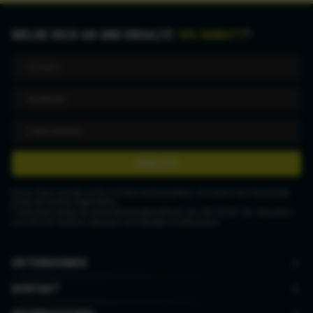
MELDE DICH AN UND ERHALTE
10% RABATT
*
ANMELDEN
Deine Daten werden nicht an Dritte weitergegeben. Du kannst den Newsletter
jederzeit wieder abbestellen.
* Gutschein gültig ab einem Mindestbestellwert von CHF 50.00. Der Gutschein
ist nicht mit anderen Aktionen und Rabatten kombinierbar.
UNTERNEHMEN
KONTAKT