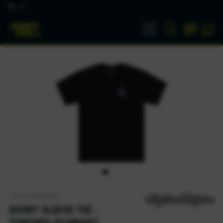
DE
Troy Lee Designs
SHORT SLEEVE TEE -
TORCHED SCHWARZ