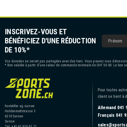
INSCRIVEZ-VOUS ET
BÉNÉFICIEZ D'UNE RÉDUCTION
DE 10%*
Vos données ne seront pas partagées avec des tiers. Vous pouvez vous désinscrir
* Bon valable à partir d'une valeur de commande minimale de CHF 50.00. Le bon ne
Pour toutes autre
client se tient à 
hostettler ag sursee
Allemand 041 
Haldenmattstrasse 3
Français 041 9
6210 Sursee
Suisse
sales@sports
Tel. +41 41 926 61 11