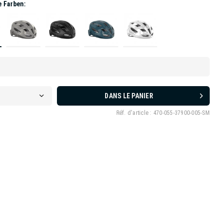
e Farben:
DANS LE PANIER
Réf. d'article :
470-055-37900-005-SM