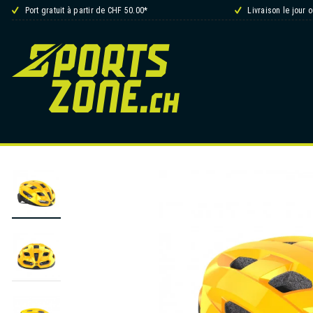
Port gratuit à partir de CHF 50.00*
Livraison le jour 