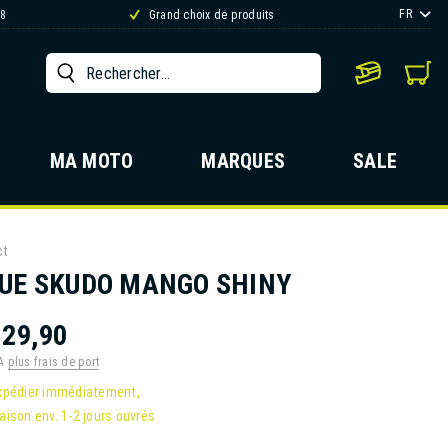
FR
88
Grand choix de produits
MA MOTO
MARQUES
SALE
ct
UE SKUDO MANGO SHINY
129,90
VA
plus frais de port
xpédier immédiatement,
raison env. 1-2 jours ouvrés