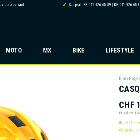
ouvrable suivant
Support: FR 041 926 65 89 | DE 041 926 65 
MOTO
MX
BIKE
LIFESTYLE
Rudy Proje
CASQ
CHF 
Prix dont T
Prêt à e
délai de liv