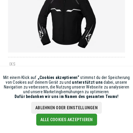
IXS
SPORT VESTE HEXALON-ST NOIR-BLANC
Mit einem Klick auf
„Cookies akzeptieren“
stimmst du der Speicherung
Aktiv
Funktionale
von Cookies auf deinem Gerät zu und
unterstützt uns
dabei, unsere
CHF 309,00
Navigation zu verbessern, die Nutzung unserer Webseite zu analysieren
und unsere Marketingbemühungen zu optimieren.
Inaktiv
Marketing
Dafür bedanken wir uns im Namen des gesamten Teams!
ABLEHNEN ODER EINSTELLUNGEN
Inaktiv
Tracking
ALLE COOKIES AKZEPTIEREN