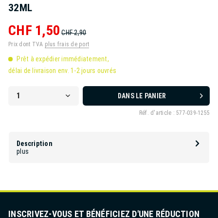
32ML
CHF 1,50
CHF 2,90
Prix dont TVA
plus frais de port
Prêt à expédier immédiatement,
délai de livraison env. 1-2 jours ouvrés
DANS LE PANIER
Réf. d'article :
577-039-1255
Description
plus
INSCRIVEZ-VOUS ET BÉNÉFICIEZ D'UNE RÉDUCTION