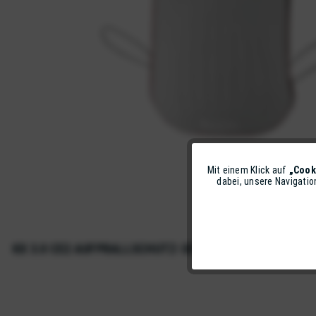
Mit einem Klick auf
„Cook
Funktionale
dabei, unsere Navigati
Marketing
KX 3.0 CE2 AUFPRALLSCHUTZ-SET (RT)
Tracking