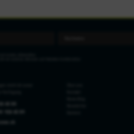
eit wieder abbestellen.
icht mit anderen Aktionen und Rabatten kombinierbar.
gen steht dir unser
Über uns
r Verfügung.
Kontakt
News Blog
26 65 88
Newsletter
41 926 65 89
Karriere
zone.ch