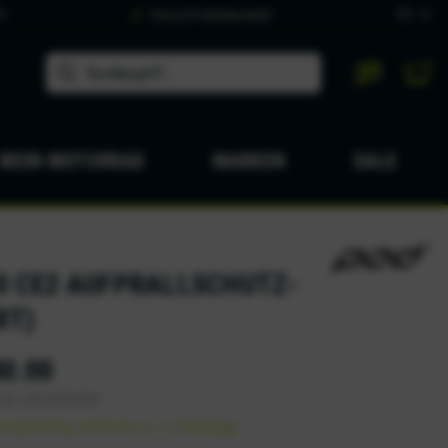
DE
9
Grosse Produktauswahl
MEIN MOTORRAD
MARKEN
SALE
.0 CE2 AUFPRALLSCHUTZ-
RT)
0.00
zgl. Versandkosten
ersandfertig, Lieferzeit ca. 1-2 Werktage