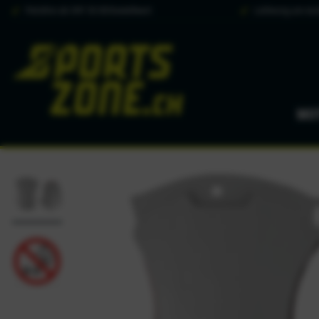
Portofrei ab CHF 50.00 Bestellwert
Lieferung am näc
MO