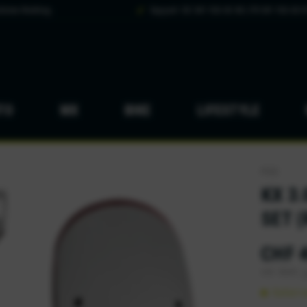
hsten Werktag
Support: DE 041 926 65 88 | FR 041 926 65 8
TO
MX
BIKE
LIFESTYLE
POD
KX 3
SET (
CHF 4
inkl. MwSt.
z
Sofort v