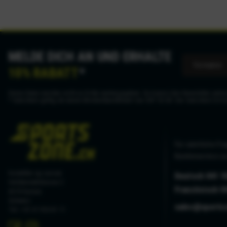
MELDE DICH AN UND ERHALTE
10% RABATT
*
Deine Daten werden nicht an Dritte weitergegeben. Du kannst den Newsletter jederz
* Gutschein gültig ab einem Mindestbestellwert von CHF 50.00. Der Gutschein ist n
Für sämtliche Fra
Kundenservice zu
hostettler ag sursee
Deutsch 041 9
Haldenmattstrasse 3
Französisch 0
6210 Sursee
Schweiz
sales@sports
Tel. +41 41 926 61 11