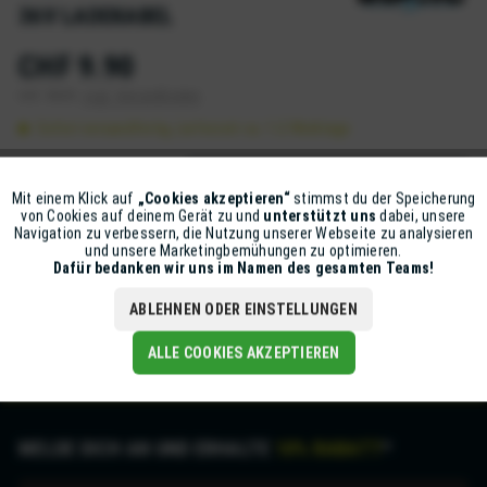
36V LADEKABEL
CHF 9.90
inkl. MwSt.
zzgl. Versandkosten
Sofort versandfertig, Lieferzeit ca. 1-2 Werktage
IN DEN
WARENKORB
Mit einem Klick auf
„Cookies akzeptieren“
stimmst du der Speicherung
Aktiv
Funktionale
von Cookies auf deinem Gerät zu und
unterstützt uns
dabei, unsere
Artikel-Nr.:
D700-420052
Navigation zu verbessern, die Nutzung unserer Webseite zu analysieren
und unsere Marketingbemühungen zu optimieren.
Inaktiv
Marketing
Dafür bedanken wir uns im Namen des gesamten Teams!
Beschreibung
mehr
ABLEHNEN ODER EINSTELLUNGEN
Inaktiv
Tracking
ALLE COOKIES AKZEPTIEREN
MELDE DICH AN UND ERHALTE
10% RABATT
*