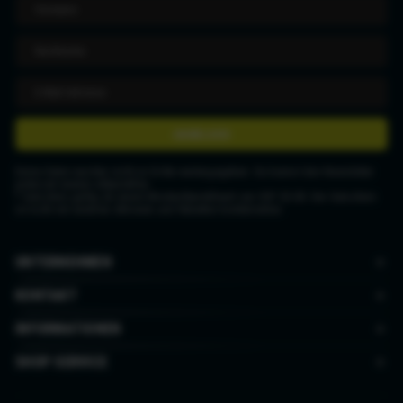
ANMELDEN
Deine Daten werden nicht an Dritte weitergegeben. Du kannst den Newsletter
jederzeit wieder abbestellen.
* Gutschein gültig ab einem Mindestbestellwert von CHF 50.00. Der Gutschein
ist nicht mit anderen Aktionen und Rabatten kombinierbar.
UNTERNEHMEN
KONTAKT
INFORMATIONEN
SHOP SERVICE