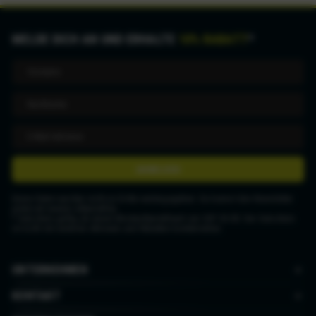
MELDE DICH AN UND ERHALTE
10% RABATT
*
ANMELDEN
Deine Daten werden nicht an Dritte weitergegeben. Du kannst den Newsletter
jederzeit wieder abbestellen.
* Gutschein gültig ab einem Mindestbestellwert von CHF 50.00. Der Gutschein
ist nicht mit anderen Aktionen und Rabatten kombinierbar.
UNTERNEHMEN
KONTAKT