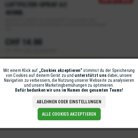
LUFTFILTER-SPRAY A2
400ML
Sprühöl für Luftfilter aus Schaumstoff. Es garantiert eine
optimale Luftzufuhr und verhindert zuverlässig das Eindringen
von...
CHF 14.00
inkl. MwSt.
zzgl. Versandkosten
Sofort versandfertig, Lieferzeit ca. 1-2 Werktage
Mit einem Klick auf
„Cookies akzeptieren“
stimmst du der Speicherung
Aktiv
Funktionale
von Cookies auf deinem Gerät zu und
unterstützt uns
dabei, unsere
IN DEN
WARENKORB
Navigation zu verbessern, die Nutzung unserer Webseite zu analysieren
und unsere Marketingbemühungen zu optimieren.
Artikel-Nr.:
EM-650239033
Inaktiv
Marketing
Dafür bedanken wir uns im Namen des gesamten Teams!
ABLEHNEN ODER EINSTELLUNGEN
Beschreibung
Inaktiv
Tracking
Sprühöl für Luftfilter aus Schaumstoff. Es garantiert eine
ALLE COOKIES AKZEPTIEREN
optimale Luftzufuhr und verhindert...
mehr