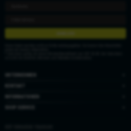
ANMELDEN
Deine Daten werden nicht an Dritte weitergegeben. Du kannst den Newsletter
jederzeit wieder abbestellen.
* Gutschein gültig ab einem Mindestbestellwert von CHF 50.00. Der Gutschein
ist nicht mit anderen Aktionen und Rabatten kombinierbar.
UNTERNEHMEN
KONTAKT
INFORMATIONEN
SHOP SERVICE
AGB
|
Datenschutz
|
Impressum