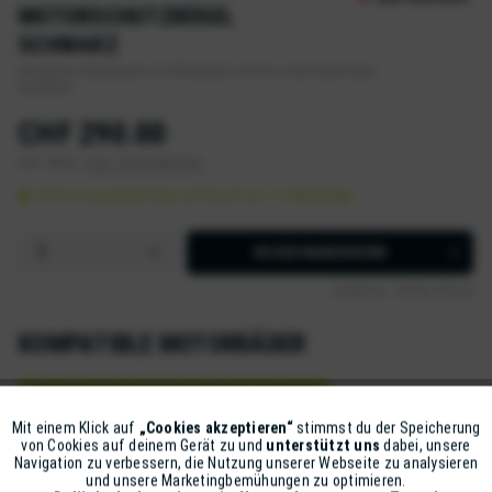
MOTORSCHUTZBÜGEL
SCHWARZ
Die Motorschutzbügel von SW-Motech sind für viele Motorräder
erhältlich.
CHF 290.00
inkl. MwSt.
zzgl. Versandkosten
Sofort versandfertig, Lieferzeit ca. 1-2 Werktage
IN DEN
WARENKORB
Artikel-Nr.:
D9382-902-03
KOMPATIBLE MOTORRÄDER
TRIUMPH TIGER 1200 EXPLORER XCA 2016-2017
Mit einem Klick auf
„Cookies akzeptieren“
stimmst du der Speicherung
Aktiv
Funktionale
TRIUMPH TIGER 1200 EXPLORER XCX 2016-2017
von Cookies auf deinem Gerät zu und
unterstützt uns
dabei, unsere
Navigation zu verbessern, die Nutzung unserer Webseite zu analysieren
und unsere Marketingbemühungen zu optimieren.
TRIUMPH TIGER 1200 EXPLORER XRT 2016-2017