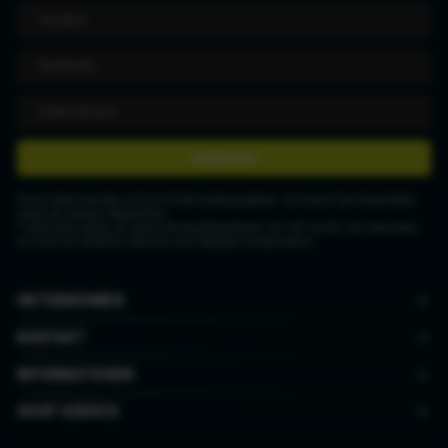
ANMELDEN
Deine Daten werden nicht an Dritte weitergegeben. Du kannst den Newsletter
jederzeit wieder abbestellen.
* Gutschein gültig ab einem Mindestbestellwert von CHF 50.00. Der Gutschein
ist nicht mit anderen Aktionen und Rabatten kombinierbar.
UNTERNEHMEN
KONTAKT
INFORMATIONEN
SHOP SERVICE