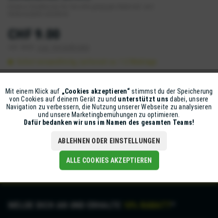
Diverse Zündkerzen für fast alle gängigen Motorrad- und
Rollermodelle erhältlich.
CHF 9.00
inkl. MwSt.
zzgl. Versandkosten
Sofort versandfertig, Lieferzeit ca. 1-2 Werktage
IN DEN
WARENKORB
Mit einem Klick auf
„Cookies akzeptieren“
stimmst du der Speicherung
Aktiv
Funktionale
von Cookies auf deinem Gerät zu und
unterstützt uns
dabei, unsere
Artikel-Nr.:
Z105-BR4HS
Navigation zu verbessern, die Nutzung unserer Webseite zu analysieren
und unsere Marketingbemühungen zu optimieren.
Inaktiv
Marketing
Dafür bedanken wir uns im Namen des gesamten Teams!
Beschreibung
ABLEHNEN ODER EINSTELLUNGEN
BR4HS
mehr
Inaktiv
Tracking
ALLE COOKIES AKZEPTIEREN
MELDE DICH AN UND ERHALTE
10% RABATT
*