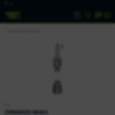
DE
Zündkerzen & Stecker
NGK
ZÜNDKERZE BR4HS