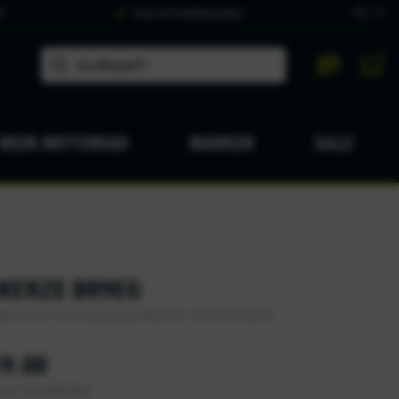
DE
9
Grosse Produktauswahl
MEIN MOTORRAD
MARKEN
SALE
KERZE BR9EG
kerzen für fast alle gängigen Motorrad- und Rollermodelle
9.00
zgl. Versandkosten