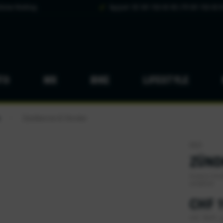
hsten Werktag
Support: DE 041 926 65 88 | FR 041 926 65 8
TO
MX
BIKE
LIFESTYLE
e
Zündkerzen & Stecker
/
NGK
ZÜND
Diverse Zünd
erhältlich.
CHF 1
inkl. MwSt.
z