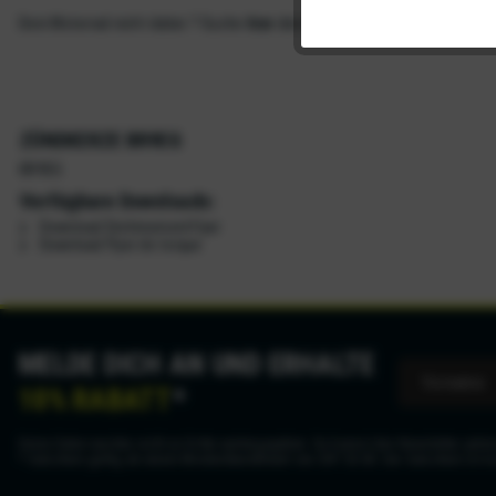
Dein Motorrad nicht dabei ? Suche
hier
dein Motorrad.
Tracking
ZÜNDKERZE BR9EG
BR9EG
Verfügbare Downloads:
Download Drehmomentflyer
Download Flyer de torque
MELDE DICH AN UND ERHALTE
10% RABATT
*
Deine Daten werden nicht an Dritte weitergegeben. Du kannst den Newsletter jederz
* Gutschein gültig ab einem Mindestbestellwert von CHF 50.00. Der Gutschein ist n