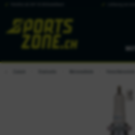
Portofrei ab CHF 50.00 Bestellwert
Lieferung am näc
MO
Zurück
Startseite
Motorradteile
Verschleissteil
/
/
/