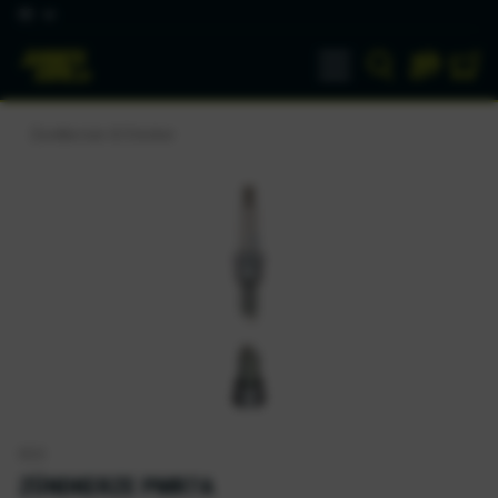
DE
Zündkerzen & Stecker
NGK
ZÜNDKERZE PMR7A