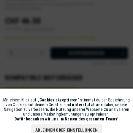
Diverse Zündkerzen für fast alle gängigen Motorrad- und
Rollermodelle erhältlich.
CHF 46.50
inkl. MwSt.
zzgl. Versandkosten
Sofort versandfertig, Lieferzeit ca. 1-2 Werktage
IN DEN
WARENKORB
Artikel-Nr.:
Z105-PMR7A
KOMPATIBLE MOTORRÄDER
APRILIA SPORT CITY 50 ONE 2009-2012
Mit einem Klick auf
„Cookies akzeptieren“
stimmst du der Speicherung
Aktiv
Funktionale
DERBI ATLANTIS 50 2003-2004
DERBI ATLANTIS 50 2004-2008
von Cookies auf deinem Gerät zu und
unterstützt uns
dabei, unsere
Navigation zu verbessern, die Nutzung unserer Webseite zu analysieren
und unsere Marketingbemühungen zu optimieren.
GILERA ENDURO RCR 50 2003-2007
Inaktiv
Marketing
Dafür bedanken wir uns im Namen des gesamten Teams!
GILERA SMT 50 (SUPERMOTARD) 2003-2005
ABLEHNEN ODER EINSTELLUNGEN