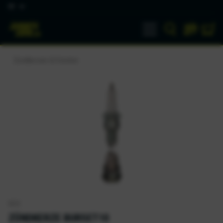
DE
Zündkerzen & Stecker
NGK
ZÜNDKERZE BUR5ET10