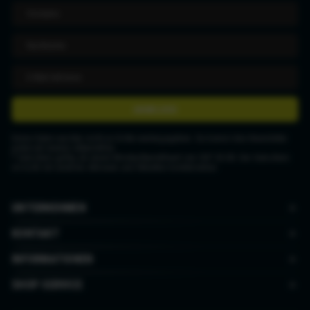
ANMELDEN
Deine Daten werden nicht an Dritte weitergegeben. Du kannst den Newsletter
jederzeit wieder abbestellen.
* Gutschein gültig ab einem Mindestbestellwert von CHF 50.00. Der Gutschein
ist nicht mit anderen Aktionen und Rabatten kombinierbar.
UNTERNEHMEN
KONTAKT
INFORMATIONEN
SHOP SERVICE