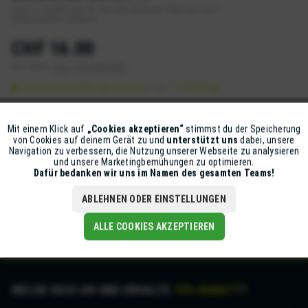
Diverse Zündkerzen für fast alle gängigen Motorrad- und
Rollermodelle erhältlich.
CHF 16.00
inkl. MwSt.
zzgl. Versandkosten
Sofort versandfertig, Lieferzeit ca. 1-2 Werktage
IN DEN
WARENKORB
Mit einem Klick auf
„Cookies akzeptieren“
stimmst du der Speicherung
Aktiv
Funktionale
von Cookies auf deinem Gerät zu und
unterstützt uns
dabei, unsere
Artikel-Nr.:
Z105-BUR5ET10
Navigation zu verbessern, die Nutzung unserer Webseite zu analysieren
und unsere Marketingbemühungen zu optimieren.
Inaktiv
Marketing
Dafür bedanken wir uns im Namen des gesamten Teams!
Beschreibung
ABLEHNEN ODER EINSTELLUNGEN
BUR5ET10
mehr
Inaktiv
Tracking
ALLE COOKIES AKZEPTIEREN
MELDE DICH AN UND ERHALTE
10% RABATT
*