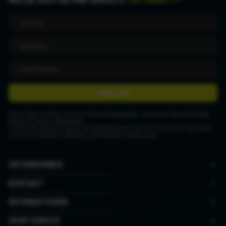
ANMELDEN
Deine Daten werden nicht an Dritte weitergegeben. Du kannst den Newsletter
jederzeit wieder abbestellen.
* Gutschein gültig ab einem Mindestbestellwert von CHF 50.00. Der Gutschein
ist nicht mit anderen Aktionen und Rabatten kombinierbar.
UNTERNEHMEN
KONTAKT
INFORMATIONEN
SHOP SERVICE