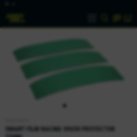
DE
Armor Vision
SMART FILM RACING VISOR PROTECTOR
75MM