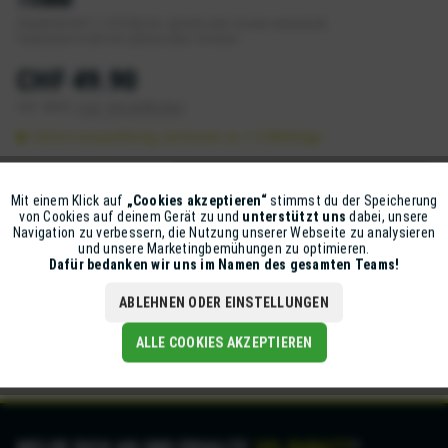
(PACKUNG MIT 3 STÜCK) für zylindrische Visiere entwickelt,
funktioniert nicht mit sphärischen Visieren.
CHF 49.90
inkl. MwSt.
zzgl. Versandkosten
Sofort versandfertig, Lieferzeit ca. 1-2 Werktage
IN DEN
WARENKORB
Mit einem Klick auf
„Cookies akzeptieren“
stimmst du der Speicherung
Aktiv
Funktionale
von Cookies auf deinem Gerät zu und
unterstützt uns
dabei, unsere
Artikel-Nr.:
379-AVSF010
Navigation zu verbessern, die Nutzung unserer Webseite zu analysieren
und unsere Marketingbemühungen zu optimieren.
Inaktiv
Marketing
Dafür bedanken wir uns im Namen des gesamten Teams!
Beschreibung
ABLEHNEN ODER EINSTELLUNGEN
Bei Armor Vision glauben wir, dass Ihre Sicherheit und klare
Sicht nie beeinträchtigt werden...
mehr
Inaktiv
Tracking
ALLE COOKIES AKZEPTIEREN
MELDE DICH AN UND ERHALTE
10% RABATT
*