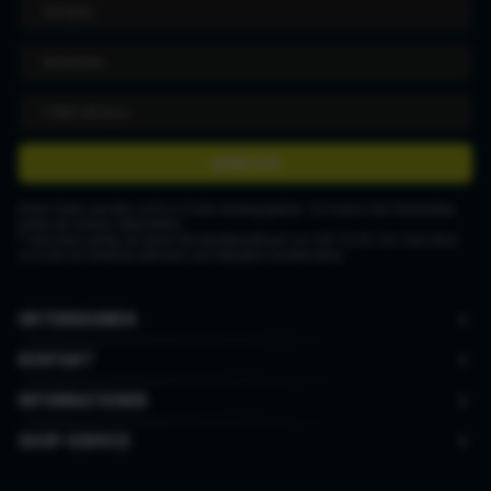
ANMELDEN
Deine Daten werden nicht an Dritte weitergegeben. Du kannst den Newsletter
jederzeit wieder abbestellen.
* Gutschein gültig ab einem Mindestbestellwert von CHF 50.00. Der Gutschein
ist nicht mit anderen Aktionen und Rabatten kombinierbar.
UNTERNEHMEN
KONTAKT
INFORMATIONEN
SHOP SERVICE