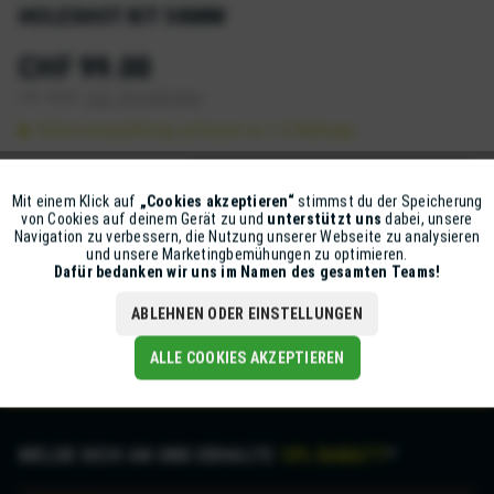
HOLESHOT KIT 58MM
CHF 99.00
inkl. MwSt.
zzgl. Versandkosten
Sofort versandfertig, Lieferzeit ca. 1-2 Werktage
IN DEN
WARENKORB
Mit einem Klick auf
„Cookies akzeptieren“
stimmst du der Speicherung
Aktiv
Funktionale
von Cookies auf deinem Gerät zu und
unterstützt uns
dabei, unsere
Artikel-Nr.:
D7000-70100007
Navigation zu verbessern, die Nutzung unserer Webseite zu analysieren
und unsere Marketingbemühungen zu optimieren.
Inaktiv
Marketing
Dafür bedanken wir uns im Namen des gesamten Teams!
Beschreibung
mehr
ABLEHNEN ODER EINSTELLUNGEN
Inaktiv
Tracking
ALLE COOKIES AKZEPTIEREN
MELDE DICH AN UND ERHALTE
10% RABATT
*