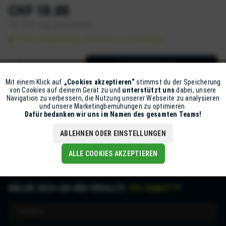
CHF 18.00
inkl. MwSt.
zzgl. Versandkosten
Sofort versandfertig, Lieferzeit ca. 1-2 Werktage
IN DEN
WARENKORB
Mit einem Klick auf
„Cookies akzeptieren“
stimmst du der Speicherung
Aktiv
Funktionale
Artikel-Nr.:
Z5631-XP3-5-S5
von Cookies auf deinem Gerät zu und
unterstützt uns
dabei, unsere
Navigation zu verbessern, die Nutzung unserer Webseite zu analysieren
und unsere Marketingbemühungen zu optimieren.
Inaktiv
Marketing
Dafür bedanken wir uns im Namen des gesamten Teams!
Beschreibung
mehr
ABLEHNEN ODER EINSTELLUNGEN
Inaktiv
Tracking
ALLE COOKIES AKZEPTIEREN
MELDE DICH AN UND ERHALTE
10% RABATT
*