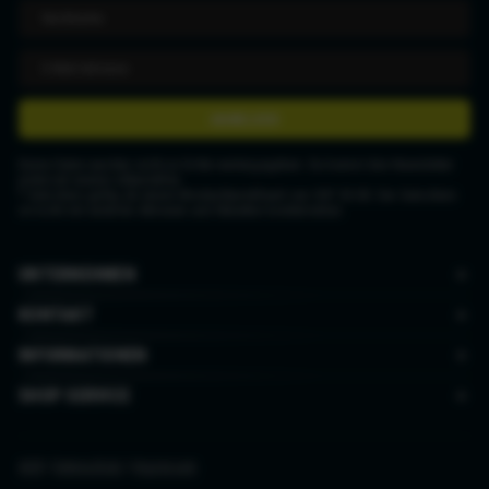
ANMELDEN
Deine Daten werden nicht an Dritte weitergegeben. Du kannst den Newsletter
jederzeit wieder abbestellen.
* Gutschein gültig ab einem Mindestbestellwert von CHF 50.00. Der Gutschein
ist nicht mit anderen Aktionen und Rabatten kombinierbar.
UNTERNEHMEN
KONTAKT
INFORMATIONEN
SHOP SERVICE
AGB
|
Datenschutz
|
Impressum