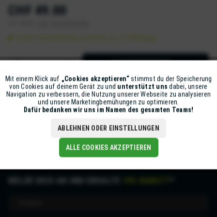
CHF 49.00
inkl. MwSt.
zzgl. Versandkosten
Sofort versandfertig, Lieferzeit ca. 1-2 Werktage
IN DEN
WARENKORB
Mit einem Klick auf
„Cookies akzeptieren“
stimmst du der Speicherung
Aktiv
Funktionale
Artikel-Nr.:
Z5621-NEO2-003
von Cookies auf deinem Gerät zu und
unterstützt uns
dabei, unsere
Navigation zu verbessern, die Nutzung unserer Webseite zu analysieren
und unsere Marketingbemühungen zu optimieren.
Inaktiv
Marketing
Dafür bedanken wir uns im Namen des gesamten Teams!
Beschreibung
mehr
ABLEHNEN ODER EINSTELLUNGEN
Inaktiv
Tracking
ALLE COOKIES AKZEPTIEREN
MELDE DICH AN UND ERHALTE
10% RABATT
*