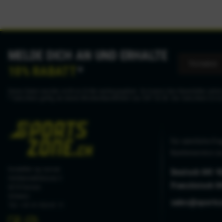
MELDE DICH AN UND ERHALTE
10% RABATT
*
Deine Daten werden nicht an Dritte weitergegeben. Du kannst den Newsletter jederz
* Gutschein gültig ab einem Mindestbestellwert von CHF 50.00. Der Gutschein ist n
Für sämtliche Fra
Kundenservice zu
hostettler ag sursee
Deutsch 041 9
Haldenmattstrasse 3
Französisch 0
6210 Sursee
Schweiz
sales@sports
Tel. +41 41 926 61 11