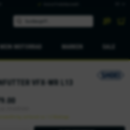
DE
9
Grosse Produktauswahl
MEIN MOTORRAD
MARKEN
SALE
NFUTTER VFX-WR L13
9.00
zgl. Versandkosten
ersandfertig, Lieferzeit ca. 1-2 Werktage