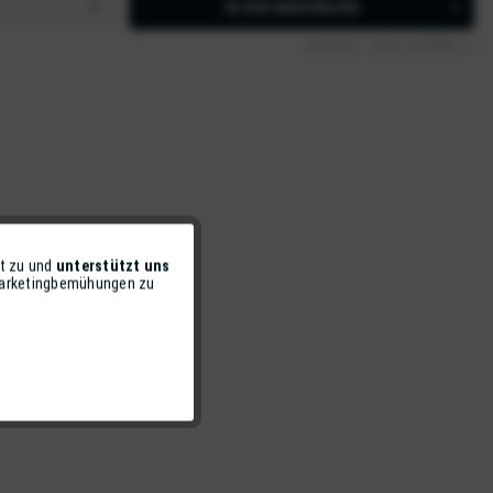
IN DEN
WARENKORB
Artikel-Nr.:
Z5631-VFXWR-L13
t zu und
unterstützt uns
Aktiv
 Marketingbemühungen zu
Inaktiv
Inaktiv