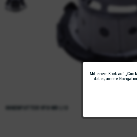
Mit einem Klick auf
„Cook
Funktionale
dabei, unsere Navigati
Marketing
INNENFUTTER VFX-WR L13
Tracking