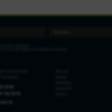
eit wieder abbestellen.
icht mit anderen Aktionen und Rabatten kombinierbar.
gen steht dir unser
Über uns
r Verfügung.
Kontakt
News Blog
26 65 88
Newsletter
41 926 65 89
Karriere
zone.ch