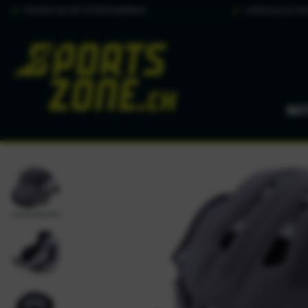
Portofrei ab CHF 50.00 Bestellwert
Lieferung am näc
MO