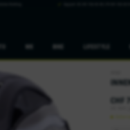
hsten Werktag
Support: DE 041 926 65 88 | FR 041 926 65 8
TO
MX
BIKE
LIFESTYLE
SHOEI
INNE
CHF 7
inkl. MwSt.
z
Sofort v