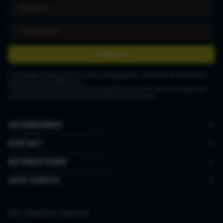
ANMELDEN
Deine Daten werden nicht an Dritte weitergegeben. Du kannst den Newsletter
jederzeit wieder abbestellen.
* Gutschein gültig ab einem Mindestbestellwert von CHF 50.00. Der Gutschein
ist nicht mit anderen Aktionen und Rabatten kombinierbar.
UNTERNEHMEN
KONTAKT
INFORMATIONEN
SHOP SERVICE
AGB
|
Datenschutz
|
Impressum