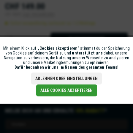
CHF 149.00
inkl. MwSt.
zzgl. Versandkosten
Sofort versandfertig, Lieferzeit ca. 1-2 Werktage
IN DEN
WARENKORB
Mit einem Klick auf
„Cookies akzeptieren“
stimmst du der Speicherung
Aktiv
Funktionale
Artikel-Nr.:
Z5623-XSPIR3-003
von Cookies auf deinem Gerät zu und
unterstützt uns
dabei, unsere
Navigation zu verbessern, die Nutzung unserer Webseite zu analysieren
und unsere Marketingbemühungen zu optimieren.
Inaktiv
Marketing
Dafür bedanken wir uns im Namen des gesamten Teams!
Beschreibung
mehr
ABLEHNEN ODER EINSTELLUNGEN
Inaktiv
Tracking
ALLE COOKIES AKZEPTIEREN
MELDE DICH AN UND ERHALTE
10% RABATT
*