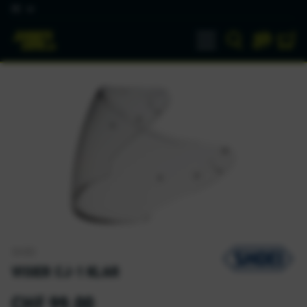
DE
SHOEI
VISIER CJ-1 KLAR
CHF 99.00