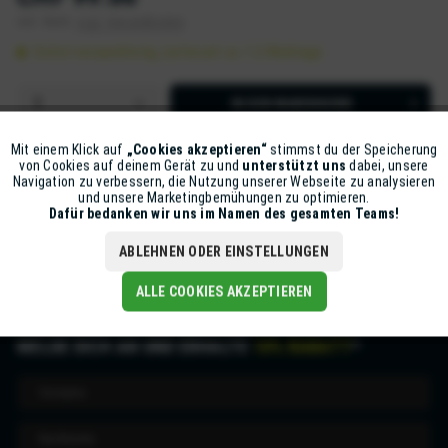
inkl. MwSt.
zzgl. Versandkosten
Sofort versandfertig, Lieferzeit ca. 1-2 Werktage
IN DEN
WARENKORB
Artikel-Nr.:
Z5615-CJ1-K
Mit einem Klick auf
„Cookies akzeptieren“
stimmst du der Speicherung
Aktiv
Funktionale
von Cookies auf deinem Gerät zu und
unterstützt uns
dabei, unsere
Navigation zu verbessern, die Nutzung unserer Webseite zu analysieren
und unsere Marketingbemühungen zu optimieren.
Beschreibung
Inaktiv
Marketing
Dafür bedanken wir uns im Namen des gesamten Teams!
mehr
ABLEHNEN ODER EINSTELLUNGEN
Inaktiv
Tracking
ALLE COOKIES AKZEPTIEREN
MELDE DICH AN UND ERHALTE
10% RABATT
*