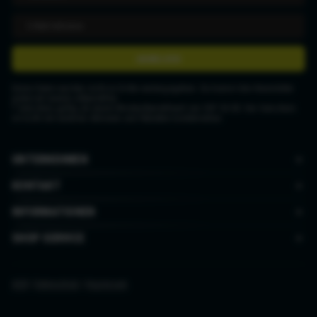
ANMELDEN
Deine Daten werden nicht an Dritte weitergegeben. Du kannst den Newsletter
jederzeit wieder abbestellen.
* Gutschein gültig ab einem Mindestbestellwert von CHF 50.00. Der Gutschein
ist nicht mit anderen Aktionen und Rabatten kombinierbar.
UNTERNEHMEN
KONTAKT
INFORMATIONEN
SHOP SERVICE
AGB
|
Datenschutz
|
Impressum