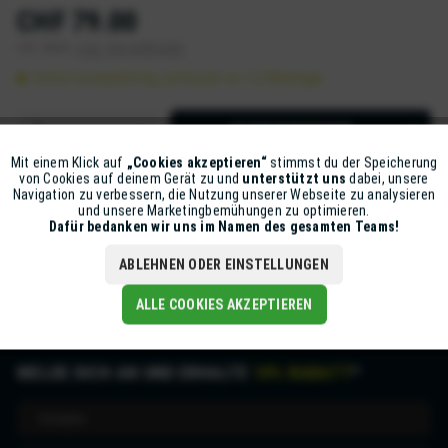
CHF 79.00
inkl. MwSt.
zzgl. Versandkosten
Sofort versandfertig, Lieferzeit ca. 1-2 Werktage
IN DEN
WARENKORB
Mit einem Klick auf
„Cookies akzeptieren“
stimmst du der Speicherung
Aktiv
Funktionale
Artikel-Nr.:
Z5631-NEO2-S
von Cookies auf deinem Gerät zu und
unterstützt uns
dabei, unsere
Navigation zu verbessern, die Nutzung unserer Webseite zu analysieren
und unsere Marketingbemühungen zu optimieren.
Inaktiv
Marketing
Dafür bedanken wir uns im Namen des gesamten Teams!
Beschreibung
mehr
ABLEHNEN ODER EINSTELLUNGEN
Inaktiv
Tracking
ALLE COOKIES AKZEPTIEREN
MELDE DICH AN UND ERHALTE
10% RABATT
*