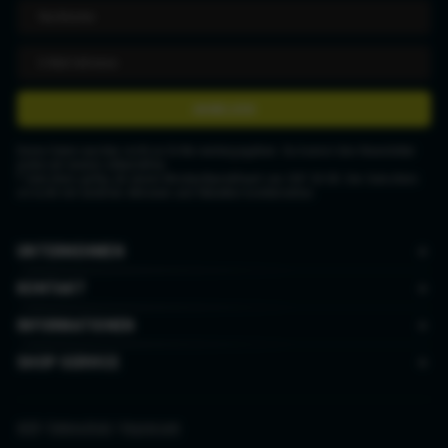
ANMELDEN
Deine Daten werden nicht an Dritte weitergegeben. Du kannst den Newsletter
jederzeit wieder abbestellen.
* Gutschein gültig ab einem Mindestbestellwert von CHF 50.00. Der Gutschein
ist nicht mit anderen Aktionen und Rabatten kombinierbar.
UNTERNEHMEN
KONTAKT
INFORMATIONEN
SHOP SERVICE
AGB
|
Datenschutz
|
Impressum