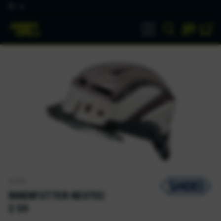
DE
SHOEI
INNENFUTTER NEOTEC
2 S9