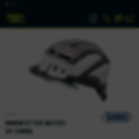
DE
SHOEI
INNENFUTTER NEOTEC
XS (5MM)