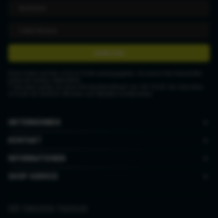
ANMELDEN
Deine Daten werden nicht an Dritte weitergegeben. Du kannst den Newsletter
jederzeit wieder abbestellen.
* Gutschein gültig ab einem Mindestbestellwert von CHF 50.00. Der Gutschein
ist nicht mit anderen Aktionen und Rabatten kombinierbar.
UNTERNEHMEN
KONTAKT
INFORMATIONEN
SHOP SERVICE
AGB
|
Datenschutz
|
Impressum