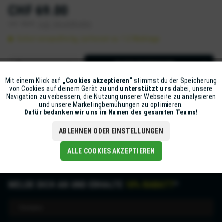
CHF 69.00
inkl. MwSt.
zzgl. Versandkosten
Sofort versandfertig, Lieferzeit ca. 1-2 Werktage
IN DEN
WARENKORB
Mit einem Klick auf
„Cookies akzeptieren“
stimmst du der Speicherung
Aktiv
Funktionale
Artikel-Nr.:
Z5631-NEOT-XS5
von Cookies auf deinem Gerät zu und
unterstützt uns
dabei, unsere
Navigation zu verbessern, die Nutzung unserer Webseite zu analysieren
und unsere Marketingbemühungen zu optimieren.
Inaktiv
Marketing
Dafür bedanken wir uns im Namen des gesamten Teams!
Beschreibung
mehr
ABLEHNEN ODER EINSTELLUNGEN
Inaktiv
Tracking
ALLE COOKIES AKZEPTIEREN
MELDE DICH AN UND ERHALTE
10% RABATT
*