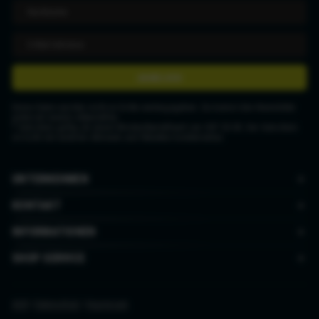
ANMELDEN
Deine Daten werden nicht an Dritte weitergegeben. Du kannst den Newsletter
jederzeit wieder abbestellen.
* Gutschein gültig ab einem Mindestbestellwert von CHF 50.00. Der Gutschein
ist nicht mit anderen Aktionen und Rabatten kombinierbar.
UNTERNEHMEN
KONTAKT
INFORMATIONEN
SHOP SERVICE
AGB
|
Datenschutz
|
Impressum