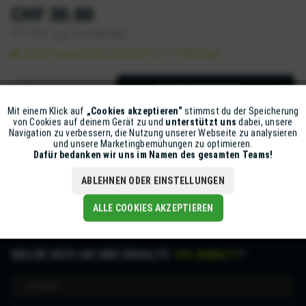
CHF 30.00
inkl. MwSt.
zzgl. Versandkosten
Sofort versandfertig, Lieferzeit ca. 1-2 Werktage
IN DEN
WARENKORB
Mit einem Klick auf
„Cookies akzeptieren“
stimmst du der Speicherung
Aktiv
Funktionale
Artikel-Nr.:
Z5631-XP3-6-M13
von Cookies auf deinem Gerät zu und
unterstützt uns
dabei, unsere
Navigation zu verbessern, die Nutzung unserer Webseite zu analysieren
und unsere Marketingbemühungen zu optimieren.
Inaktiv
Marketing
Dafür bedanken wir uns im Namen des gesamten Teams!
Beschreibung
mehr
ABLEHNEN ODER EINSTELLUNGEN
Inaktiv
Tracking
ALLE COOKIES AKZEPTIEREN
MELDE DICH AN UND ERHALTE
10% RABATT
*