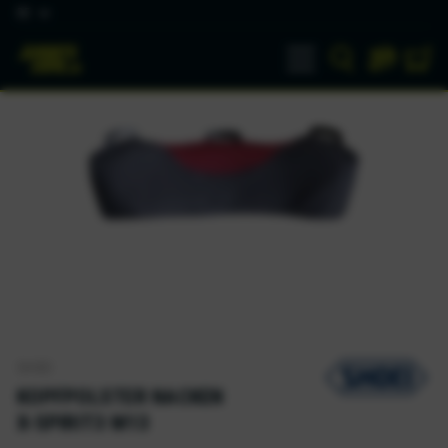
DE
SHOEI
KOPFPOLSTER NACKEN
X-SPIRIT3 M13