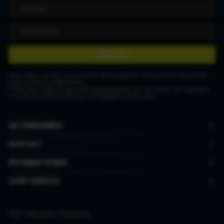
ANMELDEN
Deine Daten werden nicht an Dritte weitergegeben. Du kannst den Newsletter
jederzeit wieder abbestellen.
* Gutschein gültig ab einem Mindestbestellwert von CHF 50.00. Der Gutschein
ist nicht mit anderen Aktionen und Rabatten kombinierbar.
UNTERNEHMEN
KONTAKT
INFORMATIONEN
SHOP SERVICE
AGB
|
Datenschutz
|
Impressum