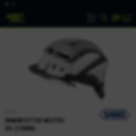
DE
SHOEI
INNENFUTTER NEOTEC
XS (13MM)