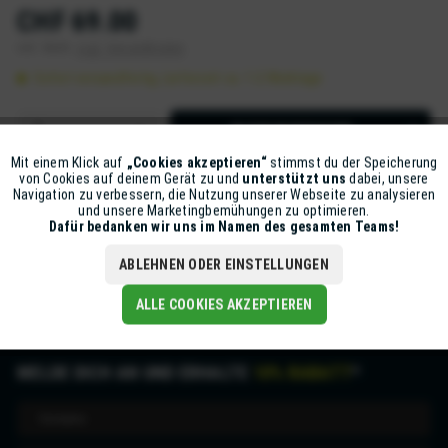
CHF 69.00
inkl. MwSt.
zzgl. Versandkosten
Sofort versandfertig, Lieferzeit ca. 1-2 Werktage
IN DEN
WARENKORB
Mit einem Klick auf
„Cookies akzeptieren“
stimmst du der Speicherung
Aktiv
Funktionale
Artikel-Nr.:
Z5631-NEOT-XS13
von Cookies auf deinem Gerät zu und
unterstützt uns
dabei, unsere
Navigation zu verbessern, die Nutzung unserer Webseite zu analysieren
und unsere Marketingbemühungen zu optimieren.
Inaktiv
Marketing
Dafür bedanken wir uns im Namen des gesamten Teams!
Beschreibung
mehr
ABLEHNEN ODER EINSTELLUNGEN
Inaktiv
Tracking
ALLE COOKIES AKZEPTIEREN
MELDE DICH AN UND ERHALTE
10% RABATT
*