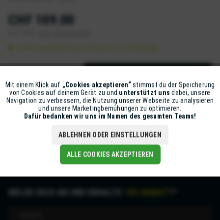
CHF 109.00
inkl. MwSt.
zzgl. Versandkosten
Sofort versandfertig, Lieferzeit ca. 1-2 Werktage
IN DEN
WARENKORB
Mit einem Klick auf
„Cookies akzeptieren“
stimmst du der Speicherung
Aktiv
Funktionale
Artikel-Nr.:
Z5618-CW1-HG
von Cookies auf deinem Gerät zu und
unterstützt uns
dabei, unsere
Navigation zu verbessern, die Nutzung unserer Webseite zu analysieren
und unsere Marketingbemühungen zu optimieren.
Inaktiv
Marketing
Dafür bedanken wir uns im Namen des gesamten Teams!
Beschreibung
Visier Pinlock CW-1 getönt
mehr
ABLEHNEN ODER EINSTELLUNGEN
Inaktiv
Tracking
ALLE COOKIES AKZEPTIEREN
MELDE DICH AN UND ERHALTE
10% RABATT
*