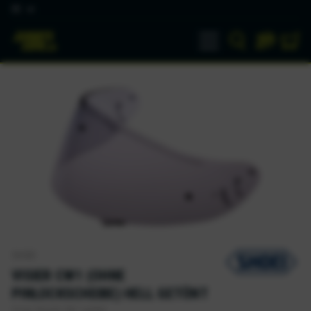
DE
SHOEI
VISIER CW1 (OHNE
PINLOCKSCHEIBE) HELL GETÖNT
Visier Pinlock CW-1 getönt