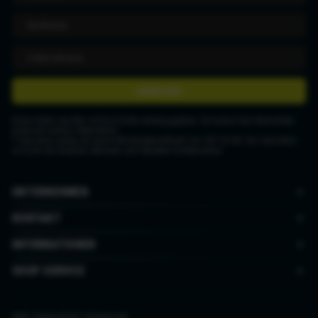
ANMELDEN
Deine Daten werden nicht an Dritte weitergegeben. Du kannst den Newsletter
jederzeit wieder abbestellen.
* Gutschein gültig ab einem Mindestbestellwert von CHF 50.00. Der Gutschein
ist nicht mit anderen Aktionen und Rabatten kombinierbar.
UNTERNEHMEN
KONTAKT
INFORMATIONEN
SHOP SERVICE
AGB
|
Datenschutz
|
Impressum