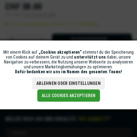
CHF 38.00
inkl. MwSt.
zzgl. Versandkosten
Sofort versandfertig, Lieferzeit ca. 1-2 Werktage
IN DEN
WARENKORB
Artikel-Nr.:
Z11536-NXR2-SV-01
Mit einem Klick auf
„Cookies akzeptieren“
stimmst du der Speicherung
Aktiv
Funktionale
von Cookies auf deinem Gerät zu und
unterstützt uns
dabei, unsere
Navigation zu verbessern, die Nutzung unserer Webseite zu analysieren
und unsere Marketingbemühungen zu optimieren.
Beschreibung
Inaktiv
Marketing
Dafür bedanken wir uns im Namen des gesamten Teams!
Markant in Form und Farbe. Der NXR2 ist der Helm der vielen
Möglichkeiten. Mit farbigen...
mehr
ABLEHNEN ODER EINSTELLUNGEN
Inaktiv
Tracking
ALLE COOKIES AKZEPTIEREN
MELDE DICH AN UND ERHALTE
10% RABATT
*