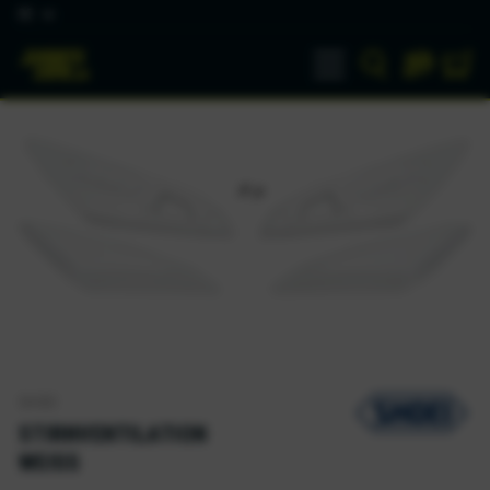
DE
SHOEI
STIRNVENTILATION
WEISS