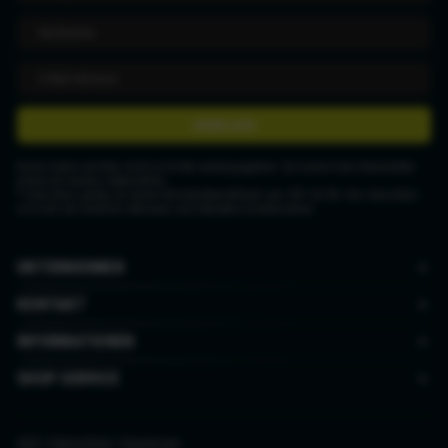
ANMELDEN
Deine Daten werden nicht an Dritte weitergegeben. Du kannst den Newsletter
jederzeit wieder abbestellen.
* Gutschein gültig ab einem Mindestbestellwert von CHF 50.00. Der Gutschein
ist nicht mit anderen Aktionen und Rabatten kombinierbar.
UNTERNEHMEN
KONTAKT
INFORMATIONEN
SHOP SERVICE
AGB
|
Datenschutz
|
Impressum