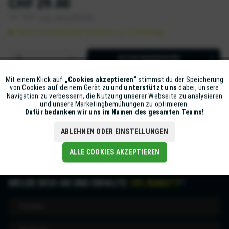
CHF 29.00
inkl. MwSt.
zzgl. Versandkosten
Sofort versandfertig, Lieferzeit ca. 1-2 Werktage
IN DEN
WARENKORB
Artikel-Nr.:
Z5213-XSPIR3-00
Mit einem Klick auf
„Cookies akzeptieren“
stimmst du der Speicherung
Aktiv
Funktionale
von Cookies auf deinem Gerät zu und
unterstützt uns
dabei, unsere
Navigation zu verbessern, die Nutzung unserer Webseite zu analysieren
und unsere Marketingbemühungen zu optimieren.
Beschreibung
Inaktiv
Marketing
Dafür bedanken wir uns im Namen des gesamten Teams!
mehr
ABLEHNEN ODER EINSTELLUNGEN
Inaktiv
Tracking
ALLE COOKIES AKZEPTIEREN
MELDE DICH AN UND ERHALTE
10% RABATT
*