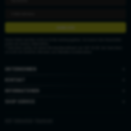
ANMELDEN
Deine Daten werden nicht an Dritte weitergegeben. Du kannst den Newsletter
jederzeit wieder abbestellen.
* Gutschein gültig ab einem Mindestbestellwert von CHF 50.00. Der Gutschein
ist nicht mit anderen Aktionen und Rabatten kombinierbar.
UNTERNEHMEN
KONTAKT
INFORMATIONEN
SHOP SERVICE
AGB
|
Datenschutz
|
Impressum