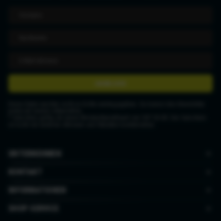
ANMELDEN
Deine Daten werden nicht an Dritte weitergegeben. Du kannst den Newsletter
jederzeit wieder abbestellen.
* Gutschein gültig ab einem Mindestbestellwert von CHF 50.00. Der Gutschein
ist nicht mit anderen Aktionen und Rabatten kombinierbar.
UNTERNEHMEN
KONTAKT
INFORMATIONEN
SHOP SERVICE