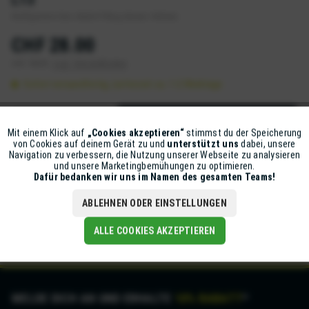
Konfiguriere das ideale Fitting deines Helmes.
CHF 28.00
inkl. MwSt.
zzgl. Versandkosten
Sofort versandfertig, Lieferzeit ca. 1-2 Werktage
IN DEN
WARENKORB
Mit einem Klick auf
„Cookies akzeptieren“
stimmst du der Speicherung
Aktiv
Funktionale
von Cookies auf deinem Gerät zu und
unterstützt uns
dabei, unsere
Artikel-Nr.:
Z5631-XPRO-NECK-L13
Navigation zu verbessern, die Nutzung unserer Webseite zu analysieren
und unsere Marketingbemühungen zu optimieren.
Inaktiv
Marketing
Dafür bedanken wir uns im Namen des gesamten Teams!
Beschreibung
Das vielfältig anpassbare Innenpolster des SHOEI X-SPR Pro
ABLEHNEN ODER EINSTELLUNGEN
sorgt für einen stabilen Halt des...
mehr
Inaktiv
Tracking
ALLE COOKIES AKZEPTIEREN
MELDE DICH AN UND ERHALTE
10% RABATT
*