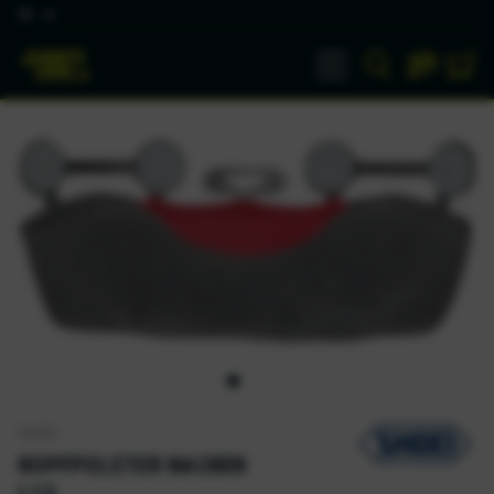
DE
SHOEI
KOPFPOLSTER NACKEN
L13