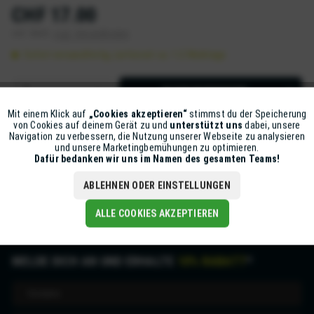
CHF 17.00
inkl. MwSt.
zzgl. Versandkosten
Sofort versandfertig, Lieferzeit ca. 1-2 Werktage
IN DEN
WARENKORB
Mit einem Klick auf
„Cookies akzeptieren“
stimmst du der Speicherung
Aktiv
Funktionale
Artikel-Nr.:
Z5631-XPRO-REAR-M9
von Cookies auf deinem Gerät zu und
unterstützt uns
dabei, unsere
Navigation zu verbessern, die Nutzung unserer Webseite zu analysieren
und unsere Marketingbemühungen zu optimieren.
Inaktiv
Marketing
Dafür bedanken wir uns im Namen des gesamten Teams!
Beschreibung
mehr
ABLEHNEN ODER EINSTELLUNGEN
Inaktiv
Tracking
ALLE COOKIES AKZEPTIEREN
MELDE DICH AN UND ERHALTE
10% RABATT
*