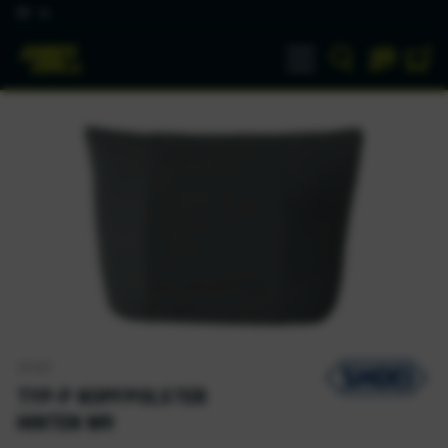
DE
SHOEI
TYP-P KOPFPOLSTER
HINTEN M9