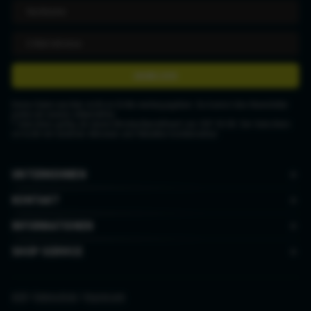
ANMELDEN
Deine Daten werden nicht an Dritte weitergegeben. Du kannst den Newsletter
jederzeit wieder abbestellen.
* Gutschein gültig ab einem Mindestbestellwert von CHF 50.00. Der Gutschein
ist nicht mit anderen Aktionen und Rabatten kombinierbar.
UNTERNEHMEN
KONTAKT
INFORMATIONEN
SHOP SERVICE
AGB
|
Datenschutz
|
Impressum