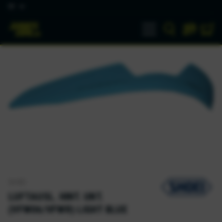
DE
SHOEI
LUFTAUSL. HINT. UNT.
(VFW06/VFWR) LIGHT BLUE