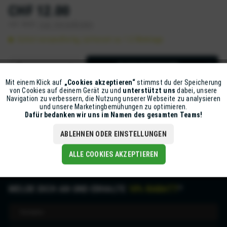
CHF 12.00
inkl. MwSt.
zzgl. Versandkosten
Sofort versandfertig, Lieferzeit ca. 1-2 Werktage
IN DEN
WARENKORB
Mit einem Klick auf
„Cookies akzeptieren“
stimmst du der Speicherung
Aktiv
Funktionale
Artikel-Nr.:
Z5631-VFXWR-004
von Cookies auf deinem Gerät zu und
unterstützt uns
dabei, unsere
Navigation zu verbessern, die Nutzung unserer Webseite zu analysieren
und unsere Marketingbemühungen zu optimieren.
Inaktiv
Marketing
Dafür bedanken wir uns im Namen des gesamten Teams!
Beschreibung
mehr
ABLEHNEN ODER EINSTELLUNGEN
Inaktiv
Tracking
ALLE COOKIES AKZEPTIEREN
MELDE DICH AN UND ERHALTE
10% RABATT
*