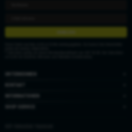
ANMELDEN
Deine Daten werden nicht an Dritte weitergegeben. Du kannst den Newsletter
jederzeit wieder abbestellen.
* Gutschein gültig ab einem Mindestbestellwert von CHF 50.00. Der Gutschein
ist nicht mit anderen Aktionen und Rabatten kombinierbar.
UNTERNEHMEN
KONTAKT
INFORMATIONEN
SHOP SERVICE
AGB
|
Datenschutz
|
Impressum