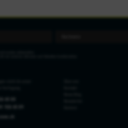
eit wieder abbestellen.
icht mit anderen Aktionen und Rabatten kombinierbar.
gen steht dir unser
Über uns
r Verfügung.
Kontakt
News Blog
26 65 88
Newsletter
41 926 65 89
Karriere
zone.ch