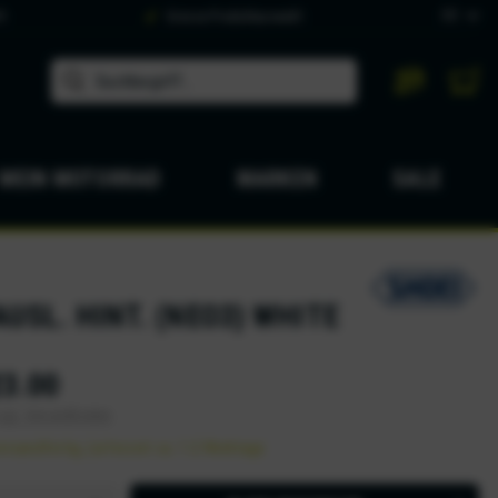
DE
9
Grosse Produktauswahl
MEIN MOTORRAD
MARKEN
SALE
USL. HINT. (NEO3) WHITE
3.00
zgl. Versandkosten
ersandfertig, Lieferzeit ca. 1-2 Werktage