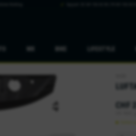
hsten Werktag
Support: DE 041 926 65 88 | FR 041 926 65 8
TO
MX
BIKE
LIFESTYLE
SHOEI
LUFTA
CHF 2
inkl. MwSt.
z
Sofort v