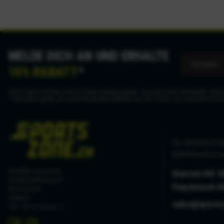
MELDE DICH AN UND ERHALTE
10% RABATT
*
Deine Daten werden nicht an Dritte weitergegeben. Du kannst den Newsletter jederz
* Gutschein gültig ab einem Mindestbestellwert von CHF 50.00. Der Gutschein ist n
Für sämtliche Fra
Kundenservice zu
hostettler ag sursee
Deutsch 041 9
Haldenmattstrasse 3
Französisch 0
6210 Sursee
Schweiz
sales@sports
Tel. +41 41 926 61 11