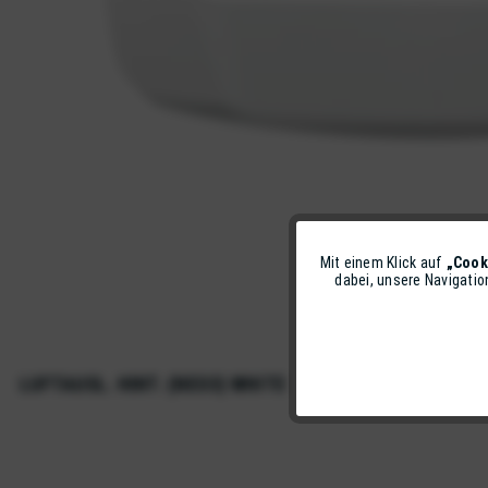
Mit einem Klick auf
„Cook
Funktionale
dabei, unsere Navigati
Marketing
LUFTAUSL. HINT. (NEO3) WHITE
Tracking