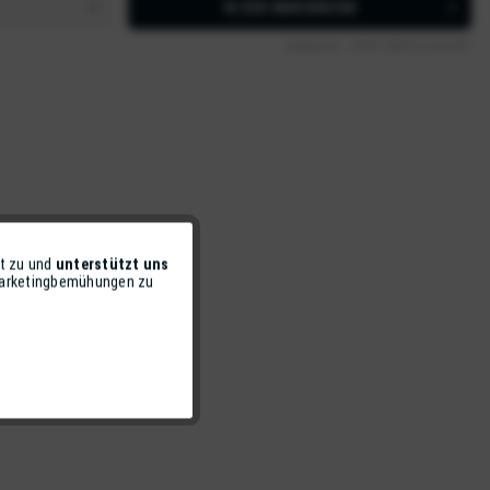
IN DEN
WARENKORB
Artikel-Nr.:
Z5631-NEO3-LAH-001
t zu und
unterstützt uns
Aktiv
 Marketingbemühungen zu
Inaktiv
Inaktiv