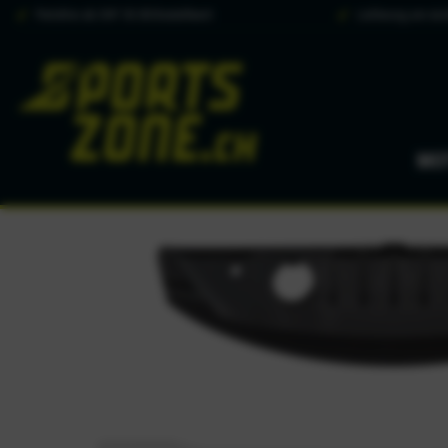
Portofrei ab CHF 50.00 Bestellwert
Lieferung am näc
MO