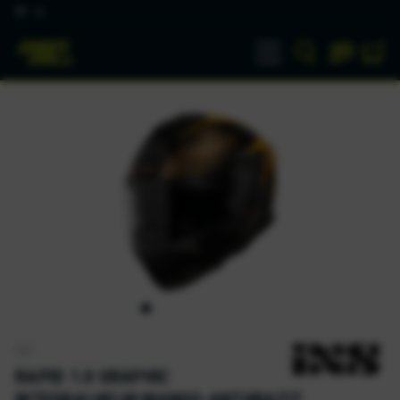
DE
iXS
RAPID 1.0 GRAPHIC
INTEGRALHELM MANGO-ANTHRAZIT