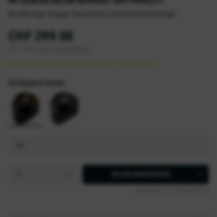
Hochwertiger Integral-Tourenhelm in durchdachtem Design
CHF 299.00
inkl. MwSt.
zzgl. Versandkosten
Sofort versandfertig, Lieferzeit ca. 1-2 Werktage
Verfügbare Farben:
IN DEN
WARENKORB
Artikel-Nr.:
X1-330206-069-XS