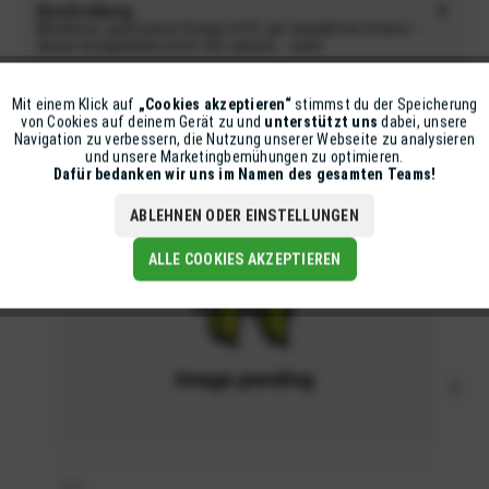
Beschreibung
Modernes, grafisches Design trifft auf bewährten Schutz –
dieser Integralhelm setzt mit seinem...
mehr
Zubehör
Mit einem Klick auf
„Cookies akzeptieren“
stimmst du der Speicherung
Aktiv
Funktionale
von Cookies auf deinem Gerät zu und
unterstützt uns
dabei, unsere
Navigation zu verbessern, die Nutzung unserer Webseite zu analysieren
und unsere Marketingbemühungen zu optimieren.
Inaktiv
Marketing
Dafür bedanken wir uns im Namen des gesamten Teams!
ABLEHNEN ODER EINSTELLUNGEN
Inaktiv
Tracking
ALLE COOKIES AKZEPTIEREN
IXS