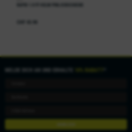
RAPID 1.0 FF HELM PINLOCKSCHEIBE
CHF 43.90
MELDE DICH AN UND ERHALTE
10% RABATT
*
ANMELDEN