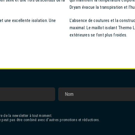
 en selle et une fois descendus de la
qui maintient la température corporel
Dryarn évacue la transpiration et l’
et une excellente isolation. Une
L’absence de coutures et la constru
maximal. Le maillot isolant Thermo 
extérieures se font plus froides.
e de la newsletter à tout moment.
 peut pas être combiné avec d'autres promotions et réductions.