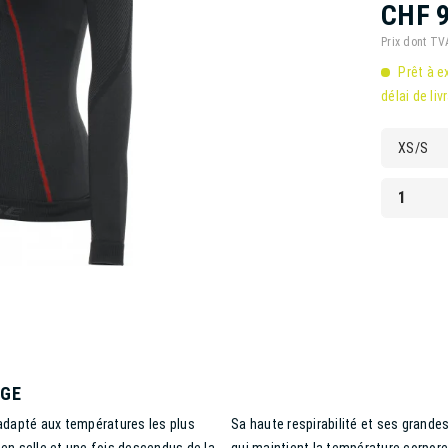
CHF 9
Prix dont T
Prêt à e
délai de liv
UGE
dapté aux températures les plus
Sa haute respirabilité et ses grande